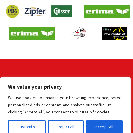
KONTAKT
We value your privacy
LV der OÖ Stocksportler
office@ooe-stocksport.at
We use cookies to enhance your browsing experience, serve
personalized ads or content, and analyze our traffic. By
clicking "Accept All", you consent to our use of cookies.
Impressum
Datenschutz
© Oberösterreichischer Stocksportverband
Customize
Reject All
Accept All