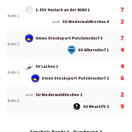
7
1. ESV Haslach an der Mühl 1
Bahn 1
2
SU Niederwaldkirchen 4
7
Union Stocksport Putzleinsdorf 3
Bahn 2
4
SU Alberndorf 1
4
SV Lacken 1
Bahn 3
6
Union Stocksport Putzleinsdorf 2
2
SU Niederwaldkirchen 2
Bahn 4
9
SU Neustift 2
Ergebnis Runde 1 - Durchgang 2