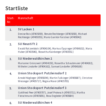
Startliste
Start-
Mannschaft
Nr.
SV Lacken 1
1.
Denise Rois (AT405059), Renate Rechberger (AT405058), Michael
Rechberger (AT405055), Mario Ganhör-Forstner (AT405042)
SU Neustift 2
2.
Ewald Ratzenböck (AT404104), Markus Öppinger (AT404102), Maria
Huber (AT403546), Roswitha Kainberger (AT403551)
SU Niederwaldkirchen 2
3.
Marianne Grünzweil (AT404150), Roswitha Schaubmaier (AT404182),
Wilhelm Lindorfer (AT404162), Samuel Lindorfer (AT404168)
Union Stocksport Putzleinsdorf 2
4.
Arnold Höglinger (AT405694), Martin Falkinger (AT405687), Christine
Wiesinger (AT405717), Regina Maier (AT405705)
Union Stocksport Putzleinsdorf 3
5.
Gottfried Peer (AT405707), Josef Prokesch (AT405711), Martha
Fleischmann (AT405691), Rosa Engleder (AT405684)
SU Niederwaldkirchen 4
6.