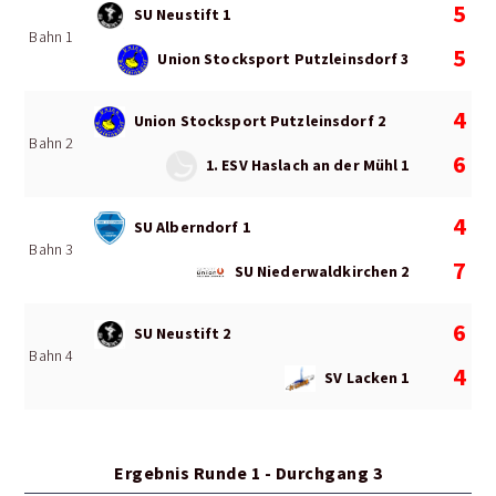
5
SU Neustift 1
Bahn 1
5
Union Stocksport Putzleinsdorf 3
4
Union Stocksport Putzleinsdorf 2
Bahn 2
6
1. ESV Haslach an der Mühl 1
4
SU Alberndorf 1
Bahn 3
7
SU Niederwaldkirchen 2
6
SU Neustift 2
Bahn 4
4
SV Lacken 1
Ergebnis Runde 1 - Durchgang 3