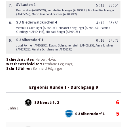
SV Lacken 1
7.
5 : 11
39 : 54
Denise Rois (AT405059), Renate Rechberger (AT405058), Michael Rechberger
(AT405055), Mario Ganhör-Forstner (AT405042)
SU Niederwaldkirchen 4
8.
4 : 12
35 : 53
Veronika Gierlinger (AT404148), Elisabeth Höglinger (AT404153), Patrick
Gierlinger (AT404146), Michael Berger (AT404138)
SU Alberndorf 1
9.
0 : 16
24 : 72
Josef Poimer (AT405996), Ewald Scheuchenstuhl (AT406195), Anna Lindner
(AT403525), Renate Schuhmann (AT403533)
Schiedsrichter:
Herbert Hofer
Wettbewerbsleiter:
Bernhard Höglinger
Schriftführer:
Bernhard Höglinger
Ergebnis Runde 1 - Durchgang 9
6
SU Neustift 2
Bahn 1
5
SU Alberndorf 1