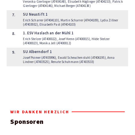
Veronika Gierlinger (AT404148), Elisabeth Höglinger (AT404153), Patrick
Gierlinger (AT404146), Michael Berger (AT404138)
SU Neustift 1
7.
Erich Scharrer (AT404110), Martin Scharrer (AT404109), Lydia Zillner
(AT403932), Elisabeth Past (AT404103)
1. ESV Haslach an der Mühl 1
8.
Erich Stelzer (AT400022), Josef Krenn (AT400015), Hilde Stelzer
(AT400023), Monika Jell (AT400012)
SU Alberndorf 1
9.
Josef Poimer (AT405996), Ewald Scheuchenstuhl (AT406195), Anna
Lindner (AT403525), Renate Schuhmann (AT403533)
WIR DANKEN HERZLICH
Sponsoren