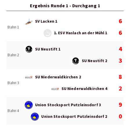
Ergebnis Runde 1 - Durchgang 1
6
SV Lacken 1
Bahn 1
6
1. ESV Haslach an der Mühl 1
4
SU Neustift 1
Bahn 2
3
SU Neustift 2
8
SU Niederwaldkirchen 2
Bahn 3
2
SU Niederwaldkirchen 4
9
Union Stocksport Putzleinsdorf 3
Bahn 4
0
Union Stocksport Putzleinsdorf 2