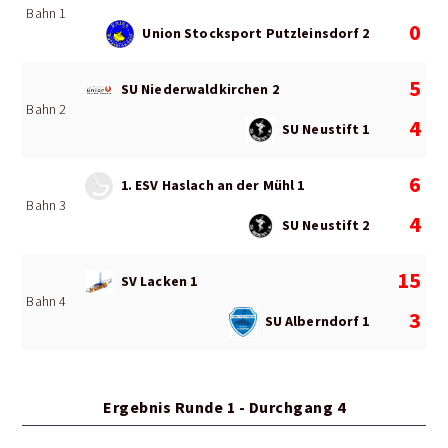
Bahn 1
0
Union Stocksport Putzleinsdorf 2
5
SU Niederwaldkirchen 2
Bahn 2
4
SU Neustift 1
6
1. ESV Haslach an der Mühl 1
Bahn 3
4
SU Neustift 2
15
SV Lacken 1
Bahn 4
3
SU Alberndorf 1
Ergebnis Runde 1 - Durchgang 4