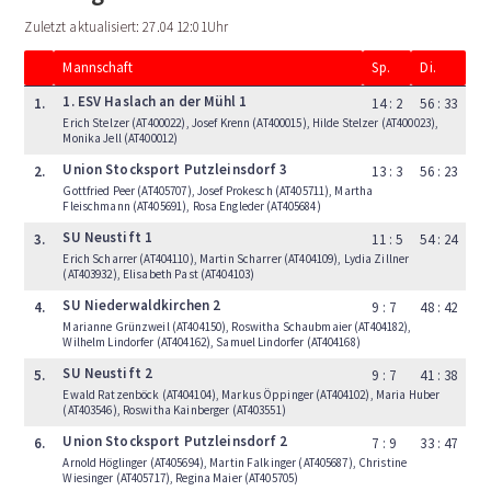
Zuletzt aktualisiert: 27.04 12:01Uhr
Mannschaft
Sp.
Di.
1. ESV Haslach an der Mühl 1
1.
14 : 2
56 : 33
Erich Stelzer (AT400022), Josef Krenn (AT400015), Hilde Stelzer (AT400023),
Monika Jell (AT400012)
Union Stocksport Putzleinsdorf 3
2.
13 : 3
56 : 23
Gottfried Peer (AT405707), Josef Prokesch (AT405711), Martha
Fleischmann (AT405691), Rosa Engleder (AT405684)
SU Neustift 1
3.
11 : 5
54 : 24
Erich Scharrer (AT404110), Martin Scharrer (AT404109), Lydia Zillner
(AT403932), Elisabeth Past (AT404103)
SU Niederwaldkirchen 2
4.
9 : 7
48 : 42
Marianne Grünzweil (AT404150), Roswitha Schaubmaier (AT404182),
Wilhelm Lindorfer (AT404162), Samuel Lindorfer (AT404168)
SU Neustift 2
5.
9 : 7
41 : 38
Ewald Ratzenböck (AT404104), Markus Öppinger (AT404102), Maria Huber
(AT403546), Roswitha Kainberger (AT403551)
Union Stocksport Putzleinsdorf 2
6.
7 : 9
33 : 47
Arnold Höglinger (AT405694), Martin Falkinger (AT405687), Christine
Wiesinger (AT405717), Regina Maier (AT405705)