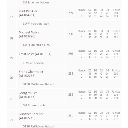
SU Schenkenfelden
Runde
D1
D2
D3
D4
Punkte
Kurt Bankler
289
1
50
52
38
20
160
(AT404901)
2
50
21
44
14
129
17
SU Windischgarsten
Runde
D1
D2
D3
D4
Punkte
Michael Nobis
288
1
42
37
46
2
127
(AT403786)
2
50
47
56
8
161
18
SU Feldkirchen b. M.
Runde
D1
D2
D3
D4
Punkte
Ernst Kefer (AT401614)
286
1
54
47
28
20
149
2
46
47
32
12
137
19
ESV Bad Goisern
Runde
D1
D2
D3
D4
Punkte
Franz Obermaier
283
1
42
40
40
14
136
(AT402777)
2
40
55
42
10
147
20
ÖTSU Raiffeisen Atzbach
Runde
D1
D2
D3
D4
Punkte
Georg Müller
282
1
44
50
38
2
134
(AT404447)
2
48
30
50
20
148
21
SU Schweinbach
Runde
D1
D2
D3
D4
Punkte
Günther Kapeller
281
1
48
42
40
14
144
(AT402775)
2
46
47
32
12
137
22
ÖTSU Raiffeisen Atzbach