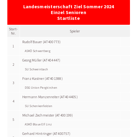
Landesmeisterschaft Ziel Sommer 2024
Einzel Senioren
Startliste
Start-
Spieler
Nr.
Rudolf Bauer (AT400773)
1
ASKÖ Schwertberg
Georg Müller (AT404447)
2
SU Schweinbach
Franz Kastner (AT401388)
3
DSG Union Pergkirchen
Hermann Manzenreiter (AT404405)
4
SU Schenkenfelden
Michael Zechmeister (AT400199)
5
ASKÖ Blaue Elf Linz
Gerhard Hintringer (AT400757)