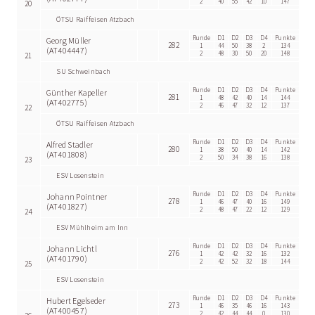
2
40
55
42
10
147
20
ÖTSU Raiffeisen Atzbach
Runde
D1
D2
D3
D4
Punkte
Georg Müller
282
1
44
50
38
2
134
(AT404447)
2
48
30
50
20
148
21
SU Schweinbach
Runde
D1
D2
D3
D4
Punkte
Günther Kapeller
281
1
48
42
40
14
144
(AT402775)
2
46
47
32
12
137
22
ÖTSU Raiffeisen Atzbach
Runde
D1
D2
D3
D4
Punkte
Alfred Stadler
280
1
38
50
40
14
142
(AT401808)
2
50
34
38
16
138
23
ESV Losenstein
Runde
D1
D2
D3
D4
Punkte
Johann Pointner
278
1
46
47
40
16
149
(AT401827)
2
48
47
22
12
129
24
ESV Mühlheim am Inn
Runde
D1
D2
D3
D4
Punkte
Johann Lichtl
276
1
42
42
32
16
132
(AT401790)
2
42
52
32
18
144
25
ESV Losenstein
Runde
D1
D2
D3
D4
Punkte
Hubert Egelseder
273
1
46
35
46
16
143
(AT400457)
2
42
44
44
0
130