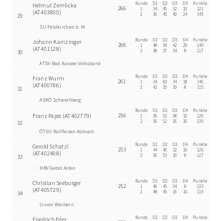
Runde
D1
D2
D3
D4
Punkte
Helmut Zemlicka
266
1
34
45
32
10
121
(AT403800)
2
36
45
40
24
145
29
SU Feldkirchen b. M.
Runde
D1
D2
D3
D4
Punkte
Johann Kainzinger
266
1
48
39
42
20
149
(AT401128)
2
38
37
34
8
117
30
ATSV Bad Aussee Volksbank
Runde
D1
D2
D3
D4
Punkte
Franz Wurm
261
1
34
60
34
18
146
(AT400786)
2
42
35
30
8
115
31
ASKÖ Schwertberg
Runde
D1
D2
D3
D4
Punkte
Franz Papst (AT402779)
256
1
26
52
38
10
126
2
36
52
26
16
130
32
ÖTSU Raiffeisen Atzbach
Runde
D1
D2
D3
D4
Punkte
Gerold Schatzl
253
1
44
40
32
10
126
(AT402408)
2
36
53
30
8
127
33
HBV Gebol Asten
Runde
D1
D2
D3
D4
Punkte
Christian Seeburger
252
1
46
45
34
8
133
(AT405729)
2
48
45
16
10
119
34
Union Weibern
Runde
D1
D2
D3
D4
Punkte
Friedrich Eder