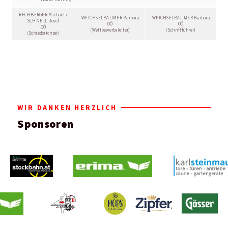
RECHBERGER Michael /
WEICHSELBAUMER Barbara
WEICHSELBAUMER Barbara
SCHNELL Josef
OÖ
OÖ
OÖ
(Wettbewerbsleiter)
(Schriftführer)
(Schiedsrichter)
WIR DANKEN HERZLICH
Sponsoren