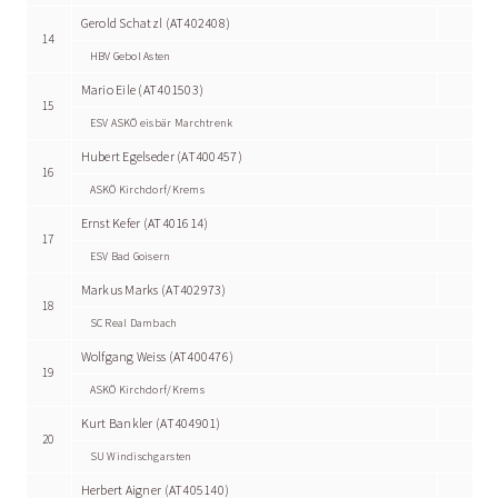
Gerold Schatzl (AT402408)
14
HBV Gebol Asten
Mario Eile (AT401503)
15
ESV ASKÖ eisbär Marchtrenk
Hubert Egelseder (AT400457)
16
ASKÖ Kirchdorf/Krems
Ernst Kefer (AT401614)
17
ESV Bad Goisern
Markus Marks (AT402973)
18
SC Real Dambach
Wolfgang Weiss (AT400476)
19
ASKÖ Kirchdorf/Krems
Kurt Bankler (AT404901)
20
SU Windischgarsten
Herbert Aigner (AT405140)