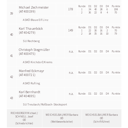
Runde
D1
D2
D3
D4
Punkte
Michael Zechmeister
178
1
34
40
28
6
108
(AT400199)
2
36
22
8
4
70
39
ASKÖ Blaue Elf Linz
Runde
D1
D2
D3
D4
Punkte
Karl Thauerböck
149
1
22
30
16
2
70
(AT404279)
2
18
35
16
10
79
40
SU Rechberg
Christoph Stegmüller
n.a.
Runde
D1
D2
D3
D4
Punkte
(AT400475)
41
ASKÖ Kirchdorf/Krems
Manfred Eckmayr
n.a.
Runde
D1
D2
D3
D4
Punkte
(AT400721)
42
ASKÖ Rufling
Karl Bernhardt
n.a.
Runde
D1
D2
D3
D4
Punkte
(AT404695)
43
SU Treubach/Roßbach-Stocksport
RECHBERGER Michael /
WEICHSELBAUMER Barbara
WEICHSELBAUMER Barbara
SCHNELL Josef
OÖ
OÖ
OÖ
(Wettbewerbsleiter)
(Schriftführer)
(Schiedsrichter)