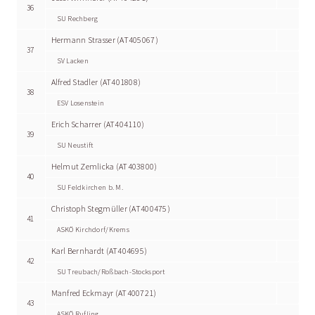
36
SU Rechberg
Hermann Strasser (AT405067)
37
SV Lacken
Alfred Stadler (AT401808)
38
ESV Losenstein
Erich Scharrer (AT404110)
39
SU Neustift
Helmut Zemlicka (AT403800)
40
SU Feldkirchen b. M.
Christoph Stegmüller (AT400475)
41
ASKÖ Kirchdorf/Krems
Karl Bernhardt (AT404695)
42
SU Treubach/Roßbach-Stocksport
Manfred Eckmayr (AT400721)
43
ASKÖ Rufling