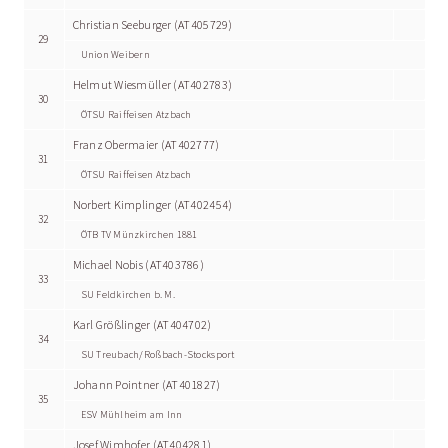
Christian Seeburger (AT405729)
29
Union Weibern
Helmut Wiesmüller (AT402783)
30
ÖTSU Raiffeisen Atzbach
Franz Obermaier (AT402777)
31
ÖTSU Raiffeisen Atzbach
Norbert Kimplinger (AT402454)
32
ÖTB TV Münzkirchen 1881
Michael Nobis (AT403786)
33
SU Feldkirchen b. M.
Karl Größlinger (AT404702)
34
SU Treubach/Roßbach-Stocksport
Johann Pointner (AT401827)
35
ESV Mühlheim am Inn
Josef Wimhofer (AT404281)