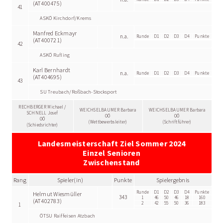
(AT400475)
41
ASKÖ Kirchdorf/Krems
Manfred Eckmayr
n.a.
Runde
D1
D2
D3
D4
Punkte
(AT400721)
42
ASKÖ Rufling
Karl Bernhardt
n.a.
Runde
D1
D2
D3
D4
Punkte
(AT404695)
43
SU Treubach/Roßbach-Stocksport
RECHBERGER Michael /
WEICHSELBAUMER Barbara
WEICHSELBAUMER Barbara
SCHNELL Josef
OÖ
OÖ
OÖ
(Wettbewerbsleiter)
(Schriftführer)
(Schiedsrichter)
Landesmeisterschaft Ziel Sommer 2024
Einzel Senioren
Zwischenstand
Rang
Spieler(in)
Punkte
Spielergebnis
Runde
D1
D2
D3
D4
Punkte
Helmut Wiesmüller
343
1
46
50
46
18
160
(AT402783)
2
42
55
50
36
183
1
ÖTSU Raiffeisen Atzbach