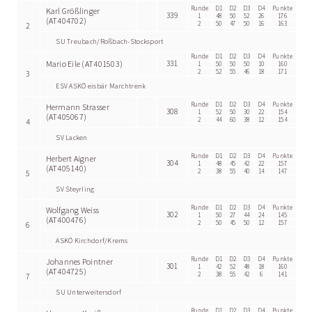
Runde
D1
D2
D3
D4
Punkte
Karl Größlinger
339
1
48
50
52
26
176
(AT404702)
2
50
47
50
16
163
2
SU Treubach/Roßbach-Stocksport
Runde
D1
D2
D3
D4
Punkte
Mario Eile (AT401503)
331
1
50
50
50
10
160
2
52
55
46
18
171
3
ESV ASKÖ eisbär Marchtrenk
Runde
D1
D2
D3
D4
Punkte
Hermann Strasser
308
1
52
50
30
22
154
(AT405067)
2
44
60
38
12
154
4
SV Lacken
Runde
D1
D2
D3
D4
Punkte
Herbert Aigner
304
1
48
45
42
22
157
(AT405140)
2
38
55
40
14
147
5
SV Steyrling
Runde
D1
D2
D3
D4
Punkte
Wolfgang Weiss
302
1
50
27
44
24
145
(AT400476)
2
50
45
50
12
157
6
ASKÖ Kirchdorf/Krems
Runde
D1
D2
D3
D4
Punkte
Johannes Pointner
301
1
42
52
48
18
160
(AT404725)
2
38
55
42
6
141
7
SU Unterweitersdorf
Runde
D1
D2
D3
D4
Punkte