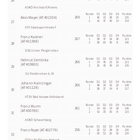
26
ASKÖ Kirchdorf/Krems
Runde
D1
D2
D3
D4
Punkte
Alois Mayer (AT401304)
269
1
46
32
38
10
126
2
42
47
40
14
143
27
ATV Stocksport Andorf
Runde
D1
D2
D3
D4
Punkte
Franz Kastner
267
1
38
47
18
18
121
(AT401388)
2
38
60
40
8
146
28
DSG Union Pergkirchen
Runde
D1
D2
D3
D4
Punkte
Helmut Zemlicka
266
1
34
45
32
10
121
(AT403800)
2
36
45
40
24
145
29
SU Feldkirchen b. M.
Runde
D1
D2
D3
D4
Punkte
Johann Kainzinger
266
1
48
39
42
20
149
(AT401128)
2
38
37
34
8
117
30
ATSV Bad Aussee Volksbank
Runde
D1
D2
D3
D4
Punkte
Franz Wurm
261
1
34
60
34
18
146
(AT400786)
2
42
35
30
8
115
31
ASKÖ Schwertberg
Runde
D1
D2
D3
D4
Punkte
Franz Papst (AT402779)
256
1
26
52
38
10
126
2
36
52
26
16
130
32