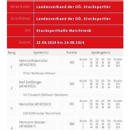
Veranstalter:
Landesverband der OÖ. Stocksportler
Durchführer:
Landesverband der OÖ. Stocksportler
Ort:
Stocksporthalle Marchtrenk
Datum:
23.08.2024 bis 24.08.2024
Rang
Spieler(in)
Punkte
Spielergebnis
Runde
D1
D2
D3
D4
Punkte
Helmut Wiesmüller
343
1
46
50
46
18
160
(AT402783)
2
42
55
50
36
183
1
ÖTSU Raiffeisen Atzbach
Runde
D1
D2
D3
D4
Punkte
Karl Größlinger
339
1
48
50
52
26
176
(AT404702)
2
50
47
50
16
163
2
SU Treubach/Roßbach-Stocksport
Runde
D1
D2
D3
D4
Punkte
Mario Eile (AT401503)
331
1
50
50
50
10
160
2
52
55
46
18
171
3
ESV ASKÖ eisbär Marchtrenk
Runde
D1
D2
D3
D4
Punkte
Hermann Strasser
308
1
52
50
30
22
154
(AT405067)
2
44
60
38
12
154
4