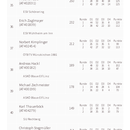
250
1
28
39
40
18
125
(AT402031)
2
40
37
34
14
125
35
ESV Schönering
Runde
D1
D2
D3
D4
Punkte
Erich Zaglmayer
232
1
44
52
16
8
120
(AT401839)
2
38
42
22
10
112
36
ESV Mühlheim am Inn
Runde
D1
D2
D3
D4
Punkte
Norbert Kimplinger
212
1
26
31
36
6
99
(AT402454)
2
42
27
32
12
113
37
ÖTB TV Münzkirchen 1881
Runde
D1
D2
D3
D4
Punkte
Andreas Hackl
189
1
48
32
16
6
102
(AT400182)
2
38
21
18
10
87
38
ASKÖ Blaue Elf Linz
Runde
D1
D2
D3
D4
Punkte
Michael Zechmeister
178
1
34
40
28
6
108
(AT400199)
2
36
22
8
4
70
39
ASKÖ Blaue Elf Linz
Runde
D1
D2
D3
D4
Punkte
Karl Thauerböck
149
1
22
30
16
2
70
(AT404279)
2
18
35
16
10
79
40
SU Rechberg
Christoph Stegmüller
n.a.
Runde
D1
D2
D3
D4
Punkte