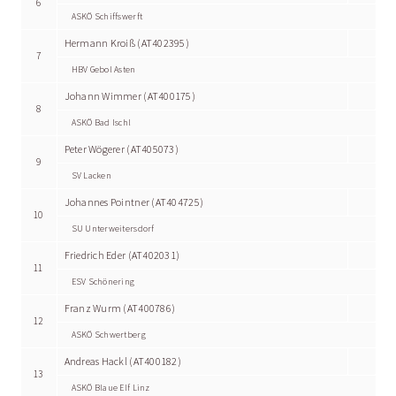
6
ASKÖ Schiffswerft
Hermann Kroiß (AT402395)
7
HBV Gebol Asten
Johann Wimmer (AT400175)
8
ASKÖ Bad Ischl
Peter Wögerer (AT405073)
9
SV Lacken
Johannes Pointner (AT404725)
10
SU Unterweitersdorf
Friedrich Eder (AT402031)
11
ESV Schönering
Franz Wurm (AT400786)
12
ASKÖ Schwertberg
Andreas Hackl (AT400182)
13
ASKÖ Blaue Elf Linz