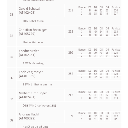
ÖTSU Raiffeisen Atzbach
Runde
D1
D2
D3
D4
Punkte
Gerold Schatzl
253
1
44
40
32
10
126
(AT402408)
2
36
53
30
8
127
33
HBV Gebol Asten
Runde
D1
D2
D3
D4
Punkte
Christian Seeburger
252
1
46
45
34
8
133
(AT405729)
2
48
45
16
10
119
34
Union Weibern
Runde
D1
D2
D3
D4
Punkte
Friedrich Eder
250
1
28
39
40
18
125
(AT402031)
2
40
37
34
14
125
35
ESV Schönering
Runde
D1
D2
D3
D4
Punkte
Erich Zaglmayer
232
1
44
52
16
8
120
(AT401839)
2
38
42
22
10
112
36
ESV Mühlheim am Inn
Runde
D1
D2
D3
D4
Punkte
Norbert Kimplinger
212
1
26
31
36
6
99
(AT402454)
2
42
27
32
12
113
37
ÖTB TV Münzkirchen 1881
Runde
D1
D2
D3
D4
Punkte
Andreas Hackl
189
1
48
32
16
6
102
(AT400182)
2
38
21
18
10
87
38
ASKÖ Blaue Elf Linz