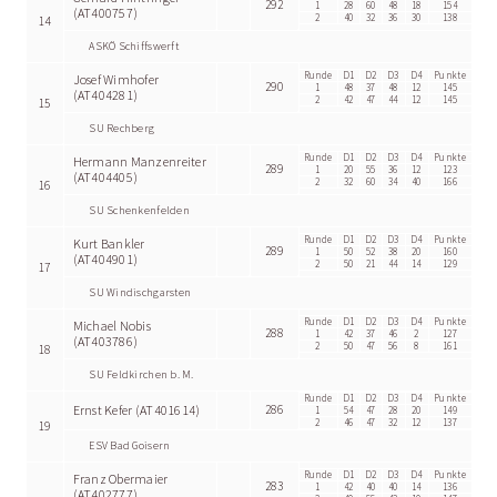
292
1
28
60
48
18
154
(AT400757)
2
40
32
36
30
138
14
ASKÖ Schiffswerft
Runde
D1
D2
D3
D4
Punkte
Josef Wimhofer
290
1
48
37
48
12
145
(AT404281)
2
42
47
44
12
145
15
SU Rechberg
Runde
D1
D2
D3
D4
Punkte
Hermann Manzenreiter
289
1
20
55
36
12
123
(AT404405)
2
32
60
34
40
166
16
SU Schenkenfelden
Runde
D1
D2
D3
D4
Punkte
Kurt Bankler
289
1
50
52
38
20
160
(AT404901)
2
50
21
44
14
129
17
SU Windischgarsten
Runde
D1
D2
D3
D4
Punkte
Michael Nobis
288
1
42
37
46
2
127
(AT403786)
2
50
47
56
8
161
18
SU Feldkirchen b. M.
Runde
D1
D2
D3
D4
Punkte
Ernst Kefer (AT401614)
286
1
54
47
28
20
149
2
46
47
32
12
137
19
ESV Bad Goisern
Runde
D1
D2
D3
D4
Punkte
Franz Obermaier
283
1
42
40
40
14
136
(AT402777)