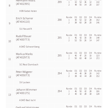
Hermann Kroiß
299
1
32
52
46
12
142
(AT402395)
2
48
55
34
20
157
8
HBV Gebol Asten
Runde
D1
D2
D3
D4
Punkte
Erich Scharrer
298
1
40
52
32
28
152
(AT404110)
2
38
60
28
20
146
9
SU Neustift
Runde
D1
D2
D3
D4
Punkte
Rudolf Bauer
295
1
46
42
30
30
148
(AT400773)
2
52
55
26
14
147
10
ASKÖ Schwertberg
Runde
D1
D2
D3
D4
Punkte
Markus Marks
295
1
46
47
20
10
123
(AT402973)
2
50
60
48
14
172
11
SC Real Dambach
Runde
D1
D2
D3
D4
Punkte
Peter Wögerer
294
1
44
40
38
20
142
(AT405073)
2
38
42
44
28
152
12
SV Lacken
Runde
D1
D2
D3
D4
Punkte
Johann Wimmer
294
1
46
50
42
28
166
(AT400175)
2
40
42
28
18
128
13
ASKÖ Bad Ischl
Runde
D1
D2
D3
D4
Punkte
Gerhard Hintringer