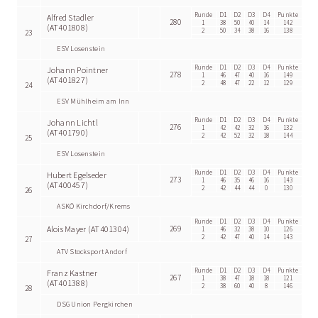
Runde
D1
D2
D3
D4
Punkte
Alfred Stadler
280
1
38
50
40
14
142
(AT401808)
2
50
34
38
16
138
23
ESV Losenstein
Runde
D1
D2
D3
D4
Punkte
Johann Pointner
278
1
46
47
40
16
149
(AT401827)
2
48
47
22
12
129
24
ESV Mühlheim am Inn
Runde
D1
D2
D3
D4
Punkte
Johann Lichtl
276
1
42
42
32
16
132
(AT401790)
2
42
52
32
18
144
25
ESV Losenstein
Runde
D1
D2
D3
D4
Punkte
Hubert Egelseder
273
1
46
35
46
16
143
(AT400457)
2
42
44
44
0
130
26
ASKÖ Kirchdorf/Krems
Runde
D1
D2
D3
D4
Punkte
Alois Mayer (AT401304)
269
1
46
32
38
10
126
2
42
47
40
14
143
27
ATV Stocksport Andorf
Runde
D1
D2
D3
D4
Punkte
Franz Kastner
267
1
38
47
18
18
121
(AT401388)
2
38
60
40
8
146
28
DSG Union Pergkirchen