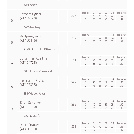
SV Lacken
Runde
D1
D2
D3
D4
Punkte
Herbert Aigner
304
1
48
45
42
22
157
(AT405140)
2
38
55
40
14
147
5
SV Steyrling
Runde
D1
D2
D3
D4
Punkte
Wolfgang Weiss
302
1
50
27
44
24
145
(AT400476)
2
50
45
50
12
157
6
ASKÖ Kirchdorf/Krems
Runde
D1
D2
D3
D4
Punkte
Johannes Pointner
301
1
42
52
48
18
160
(AT404725)
2
38
55
42
6
141
7
SU Unterweitersdorf
Runde
D1
D2
D3
D4
Punkte
Hermann Kroiß
299
1
32
52
46
12
142
(AT402395)
2
48
55
34
20
157
8
HBV Gebol Asten
Runde
D1
D2
D3
D4
Punkte
Erich Scharrer
298
1
40
52
32
28
152
(AT404110)
2
38
60
28
20
146
9
SU Neustift
Runde
D1
D2
D3
D4
Punkte
Rudolf Bauer
295
1
46
42
30
30
148
(AT400773)
2
52
55
26
14
147
10