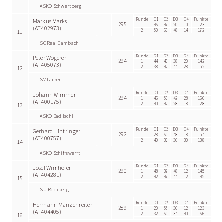
ASKÖ Schwertberg
Runde
D1
D2
D3
D4
Punkte
Markus Marks
295
1
46
47
20
10
123
(AT402973)
2
50
60
48
14
172
11
SC Real Dambach
Runde
D1
D2
D3
D4
Punkte
Peter Wögerer
294
1
44
40
38
20
142
(AT405073)
2
38
42
44
28
152
12
SV Lacken
Runde
D1
D2
D3
D4
Punkte
Johann Wimmer
294
1
46
50
42
28
166
(AT400175)
2
40
42
28
18
128
13
ASKÖ Bad Ischl
Runde
D1
D2
D3
D4
Punkte
Gerhard Hintringer
292
1
28
60
48
18
154
(AT400757)
2
40
32
36
30
138
14
ASKÖ Schiffswerft
Runde
D1
D2
D3
D4
Punkte
Josef Wimhofer
290
1
48
37
48
12
145
(AT404281)
2
42
47
44
12
145
15
SU Rechberg
Runde
D1
D2
D3
D4
Punkte
Hermann Manzenreiter
289
1
20
55
36
12
123
(AT404405)
2
32
60
34
40
166
16