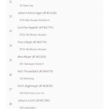
21
SV Steyrling
Johann Kainzinger (AT401128)
22
ATSV Bad Aussee Volksbank
Günther Kapeller (AT402775)
23
ÖTSU Raiffeisen Atzbach
Franz Papst (AT402779)
24
ÖTSU Raiffeisen Atzbach
Alois Mayer (AT401304)
25
ATV Stocksport Andorf
Karl Thauerböck (AT404279)
26
SU Rechberg
Erich Zaglmayer (AT401839)
27
ESV Mühlheim am Inn
Johann Lichtl (AT401790)
28
ESV Losenstein