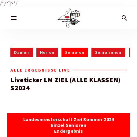
/*
/*]]>*/
menu
search
Damen
Herren
Senioren
Seniorinnen
J
ALLE ERGEBNISSE LIVE
Liveticker LM ZIEL (ALLE KLASSEN)
S2024
Landesmeisterschaft Ziel Sommer 2024
Einzel Senioren
Endergebnis