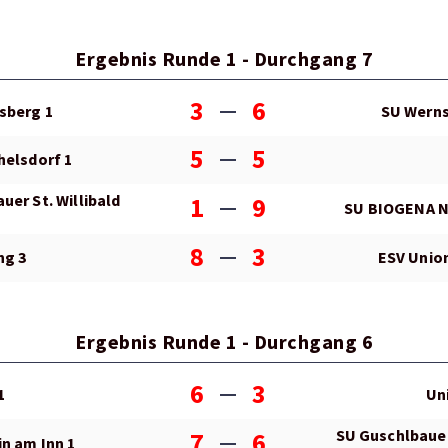
Ergebnis Runde 1 - Durchgang 7
3
6
sberg 1
SU Werns
5
5
helsdorf 1
uer St. Willibald
1
9
SU BIOGENA N
8
3
ng 3
ESV Unio
Ergebnis Runde 1 - Durchgang 6
6
3
1
Un
SU Guschlbauer 
7
6
n am Inn 1