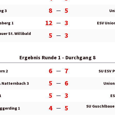
8
5
ng 3
Un
12
3
sberg 1
ESV Unio
uer St. Willibald
5
3
Ergebnis Runde 1 - Durchgang 8
6
7
rn 2
SU ESV P
5
6
 Natternbach 3
Union
5
3
1
ES
SU Guschlbauer 
4
5
ggerding 1