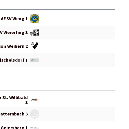
AESV Weng 1
V Weierfing 3
ion Weibern 2
ischelsdorf 1
St. Willibald
3
atternbach 3
 Geiersberg 1