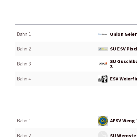
Union Geier
Bahn 1
SU ESV Pisc
Bahn 2
SU Guschlba
Bahn 3
3
ESV Weierfi
Bahn 4
AESV Weng 
Bahn 1
SU Wernstei
Bahn 2