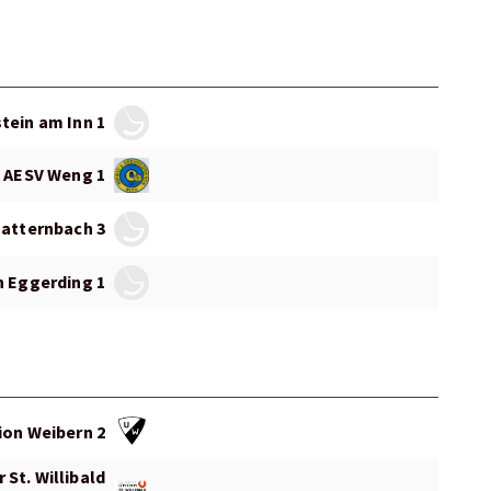
tein am Inn 1
AESV Weng 1
atternbach 3
n Eggerding 1
ion Weibern 2
St. Willibald