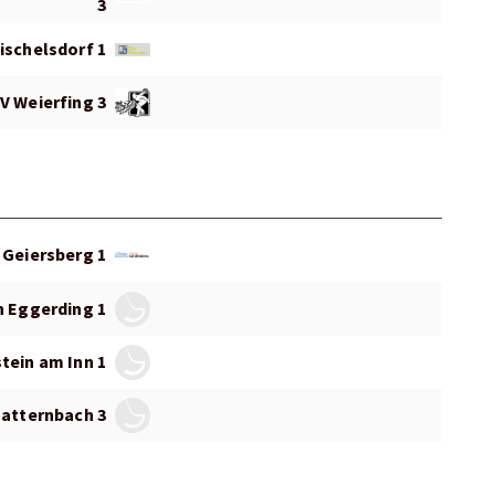
3
ischelsdorf 1
V Weierfing 3
 Geiersberg 1
n Eggerding 1
tein am Inn 1
atternbach 3