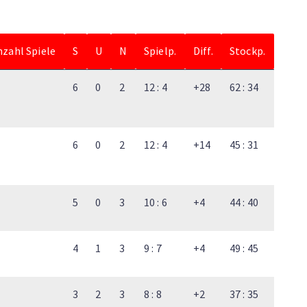
nzahl Spiele
S
U
N
Spielp.
Diff.
Stockp.
6
0
2
12 : 4
+28
62 : 34
6
0
2
12 : 4
+14
45 : 31
5
0
3
10 : 6
+4
44 : 40
4
1
3
9 : 7
+4
49 : 45
3
2
3
8 : 8
+2
37 : 35