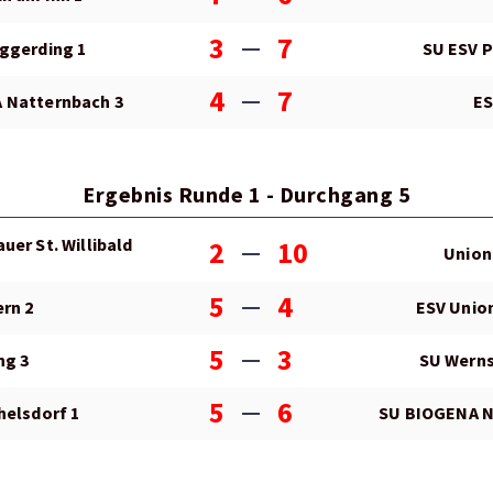
3
7
ggerding 1
SU ESV P
4
7
 Natternbach 3
ES
Ergebnis Runde 1 - Durchgang 5
uer St. Willibald
2
10
Union
5
4
rn 2
ESV Unio
5
3
ng 3
SU Werns
5
6
helsdorf 1
SU BIOGENA N