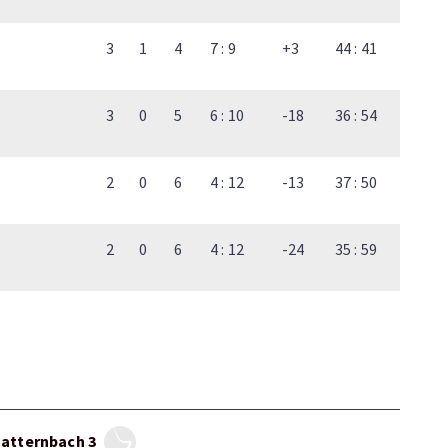
3
1
4
7 : 9
+3
44 : 41
3
0
5
6 : 10
-18
36 : 54
2
0
6
4 : 12
-13
37 : 50
2
0
6
4 : 12
-24
35 : 59
atternbach 3