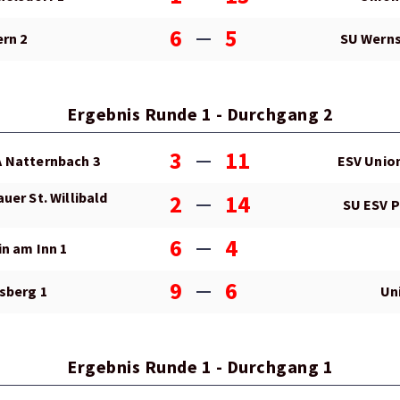
6
5
rn 2
SU Werns
Ergebnis Runde 1 - Durchgang 2
3
11
 Natternbach 3
ESV Unio
uer St. Willibald
2
14
SU ESV P
6
4
n am Inn 1
9
6
sberg 1
Un
Ergebnis Runde 1 - Durchgang 1