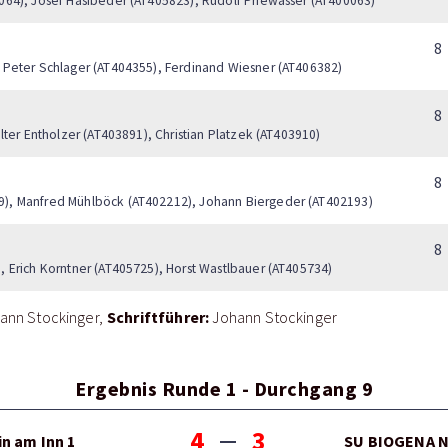
064), Josef Hasibeder (AT405823), Rudolf Priewasser (AT400063)
8
 Peter Schlager (AT404355), Ferdinand Wiesner (AT406382)
8
lter Entholzer (AT403891), Christian Platzek (AT403910)
8
9), Manfred Mühlböck (AT402212), Johann Biergeder (AT402193)
8
 Erich Korntner (AT405725), Horst Wastlbauer (AT405734)
Schriftführer:
ann Stockinger
Johann Stockinger
Ergebnis Runde 1 - Durchgang 9
4
3
n am Inn 1
SU BIOGENA N