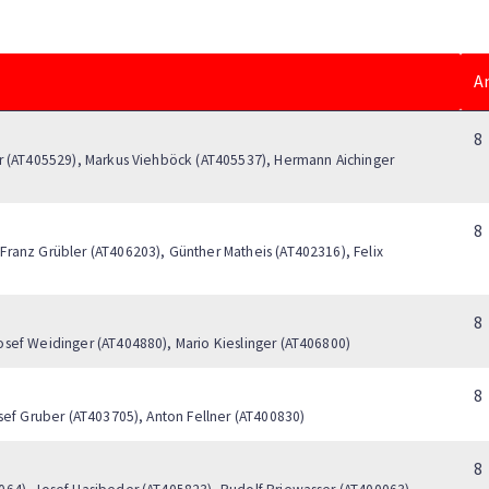
A
8
er (AT405529), Markus Viehböck (AT405537), Hermann Aichinger
8
ranz Grübler (AT406203), Günther Matheis (AT402316), Felix
8
osef Weidinger (AT404880), Mario Kieslinger (AT406800)
8
sef Gruber (AT403705), Anton Fellner (AT400830)
8