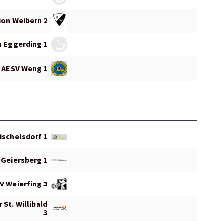
ion Weibern 2
n Eggerding 1
AESV Weng 1
ischelsdorf 1
 Geiersberg 1
V Weierfing 3
St. Willibald
3