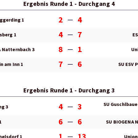
Ergebnis Runde 1 - Durchgang 4
2
4
ggerding 1
4
7
sberg 1
ES
8
1
 Natternbach 3
Un
7
6
n am Inn 1
SU ESV P
Ergebnis Runde 1 - Durchgang 3
SU Guschlbauer 
4
3
ng 3
6
6
1
SU BIOGENA N
1
13
helsdorf 1
Union