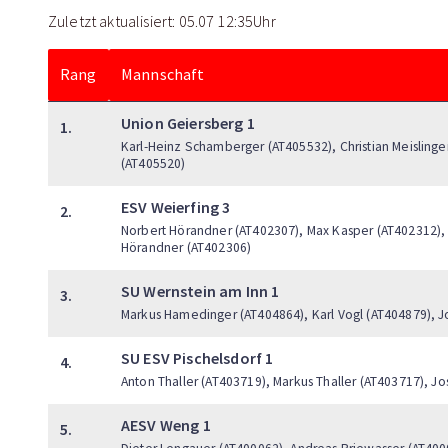
Zuletzt aktualisiert: 05.07 12:35Uhr
Rang
Mannschaft
Union Geiersberg 1
1.
Karl-Heinz Schamberger (AT405532), Christian Meisling
(AT405520)
ESV Weierfing 3
2.
Norbert Hörandner (AT402307), Max Kasper (AT402312), F
Hörandner (AT402306)
SU Wernstein am Inn 1
3.
Markus Hamedinger (AT404864), Karl Vogl (AT404879), J
SU ESV Pischelsdorf 1
4.
Anton Thaller (AT403719), Markus Thaller (AT403717), Jo
AESV Weng 1
5.