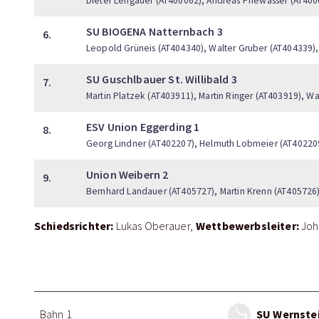
Dieter Lengauer (AT400062), Andreas Priewasser (AT400
SU BIOGENA Natternbach 3
6.
Leopold Grüneis (AT404340), Walter Gruber (AT404339),
SU Guschlbauer St. Willibald 3
7.
Martin Platzek (AT403911), Martin Ringer (AT403919), Wa
ESV Union Eggerding 1
8.
Georg Lindner (AT402207), Helmuth Lobmeier (AT40220
Union Weibern 2
9.
Bernhard Landauer (AT405727), Martin Krenn (AT405726),
Schiedsrichter:
Wettbewerbsleiter:
Lukas Oberauer
Joh
SU Wernstei
Bahn 1