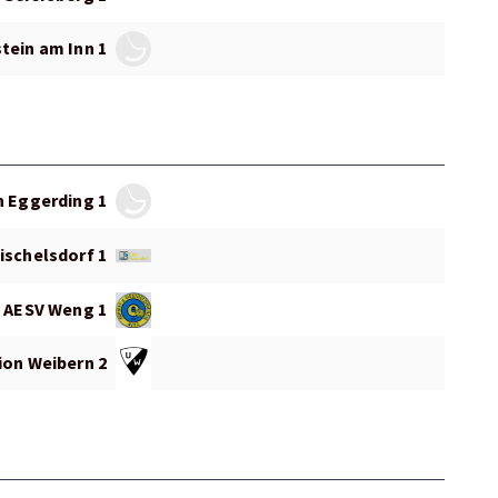
tein am Inn 1
n Eggerding 1
ischelsdorf 1
AESV Weng 1
ion Weibern 2