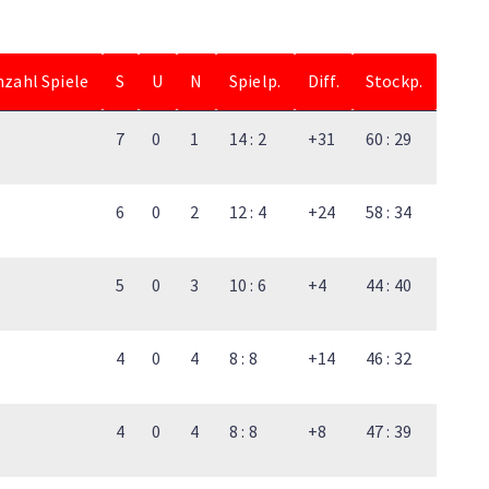
nzahl Spiele
S
U
N
Spielp.
Diff.
Stockp.
7
0
1
14 : 2
+31
60 : 29
6
0
2
12 : 4
+24
58 : 34
5
0
3
10 : 6
+4
44 : 40
4
0
4
8 : 8
+14
46 : 32
4
0
4
8 : 8
+8
47 : 39