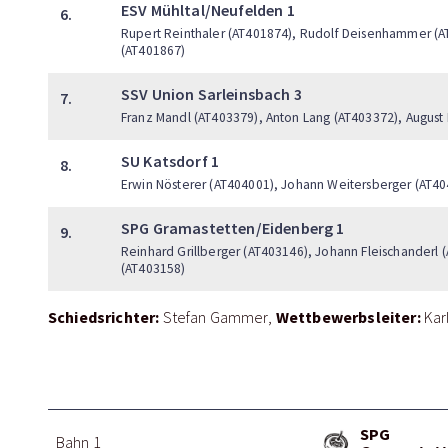
ESV Mühltal/Neufelden 1
6.
Rupert Reinthaler (AT401874), Rudolf Deisenhammer (AT
(AT401867)
SSV Union Sarleinsbach 3
7.
Franz Mandl (AT403379), Anton Lang (AT403372), August
SU Katsdorf 1
8.
Erwin Nösterer (AT404001), Johann Weitersberger (AT404
SPG Gramastetten/Eidenberg 1
9.
Reinhard Grillberger (AT403146), Johann Fleischanderl
(AT403158)
Schiedsrichter:
Wettbewerbsleiter:
Stefan Gammer
Kar
SPG
Bahn 1