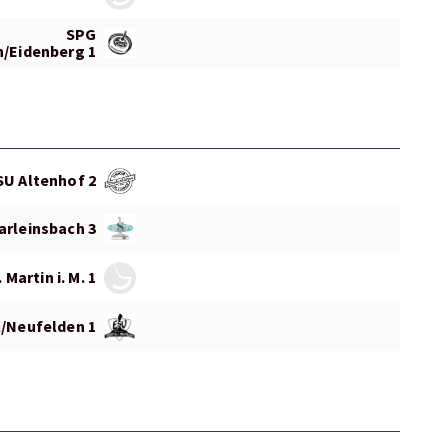
SPG
/Eidenberg 1
SU Altenhof 2
arleinsbach 3
 Martin i. M. 1
l/Neufelden 1