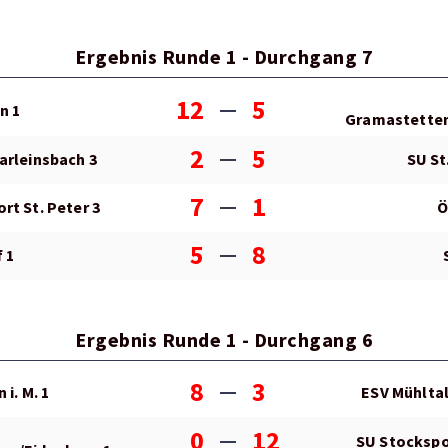
Ergebnis Runde 1 - Durchgang 7
12
5
n 1
Gramastetten
2
5
arleinsbach 3
SU St.
7
1
rt St. Peter 3
Ö
5
8
 1
Ergebnis Runde 1 - Durchgang 6
8
3
 i. M. 1
ESV Mühlta
0
12
SU Stockspor