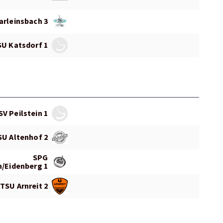
arleinsbach 3
SU Katsdorf 1
SV Peilstein 1
SU Altenhof 2
SPG
/Eidenberg 1
TSU Arnreit 2