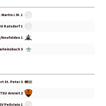
 Martin i. M. 1
SU Katsdorf 1
l/Neufelden 1
arleinsbach 3
t St. Peter 3
TSU Arnreit 2
SV Peilstein 1