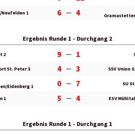
6
4
/Neufelden 1
Gramastetten
Ergebnis Runde 1 - Durchgang 2
9
1
t 2
4
3
rt St. Peter 3
SSV Union S
0
7
SU St.
en/Eidenberg 1
5
4
n 1
ESV Mühlta
Ergebnis Runde 1 - Durchgang 1