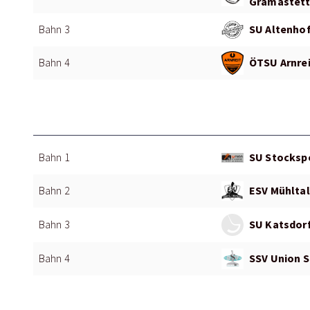
Gramastett
SU Altenhof
Bahn 3
ÖTSU Arnrei
Bahn 4
SU Stockspo
Bahn 1
ESV Mühltal
Bahn 2
SU Katsdorf
Bahn 3
SSV Union S
Bahn 4