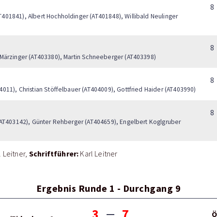
8
401841), Albert Hochholdinger (AT401848), Willibald Neulinger
8
 Märzinger (AT403380), Martin Schneeberger (AT403398)
8
011), Christian Stöffelbauer (AT404009), Gottfried Haider (AT403990)
8
 (AT403142), Günter Rehberger (AT404659), Engelbert Koglgruber
Schriftführer:
l Leitner
Karl Leitner
Ergebnis Runde 1 - Durchgang 9
3
7
Ö