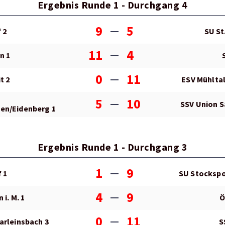
Ergebnis Runde 1 - Durchgang 4
9
5
 2
SU St.
11
4
n 1
0
11
t 2
ESV Mühlta
5
10
SSV Union S
en/Eidenberg 1
Ergebnis Runde 1 - Durchgang 3
1
9
 1
SU Stockspor
4
9
 i. M. 1
Ö
0
11
arleinsbach 3
S