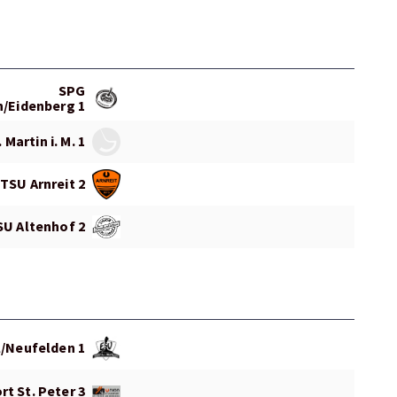
SPG
/Eidenberg 1
 Martin i. M. 1
TSU Arnreit 2
SU Altenhof 2
l/Neufelden 1
t St. Peter 3