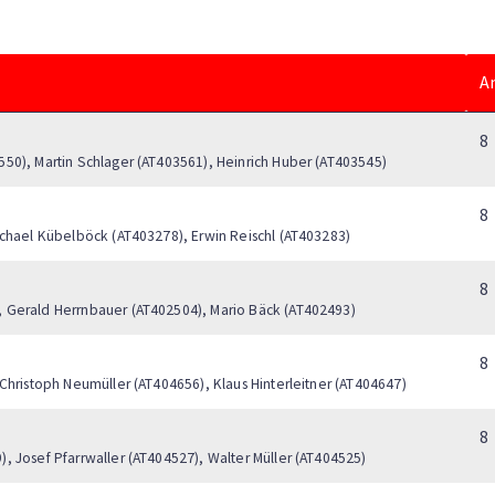
A
8
50), Martin Schlager (AT403561), Heinrich Huber (AT403545)
8
ichael Kübelböck (AT403278), Erwin Reischl (AT403283)
8
, Gerald Herrnbauer (AT402504), Mario Bäck (AT402493)
8
Christoph Neumüller (AT404656), Klaus Hinterleitner (AT404647)
8
, Josef Pfarrwaller (AT404527), Walter Müller (AT404525)