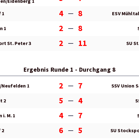
en/Eidenberg 1
4
8
 1
ESV Mühlta
2
8
n 1
2
11
rt St. Peter 3
SU St.
Ergebnis Runde 1 - Durchgang 8
2
7
/Neufelden 1
SSV Union S
5
4
t 2
S
4
7
 i. M. 1
6
5
 2
SU Stockspor