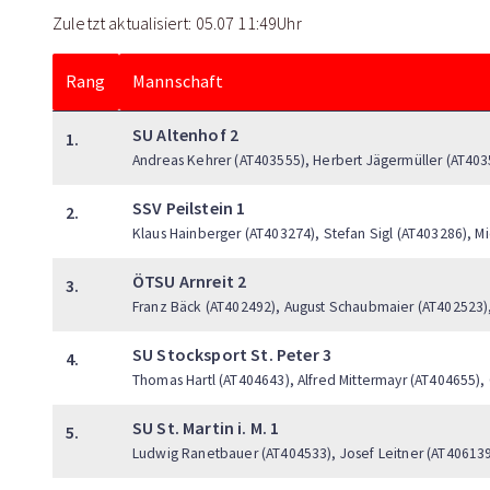
Zuletzt aktualisiert: 05.07 11:49Uhr
Rang
Mannschaft
SU Altenhof 2
1.
Andreas Kehrer (AT403555), Herbert Jägermüller (AT4035
SSV Peilstein 1
2.
Klaus Hainberger (AT403274), Stefan Sigl (AT403286), M
ÖTSU Arnreit 2
3.
Franz Bäck (AT402492), August Schaubmaier (AT402523)
SU Stocksport St. Peter 3
4.
Thomas Hartl (AT404643), Alfred Mittermayr (AT404655), 
SU St. Martin i. M. 1
5.
Ludwig Ranetbauer (AT404533), Josef Leitner (AT406139)