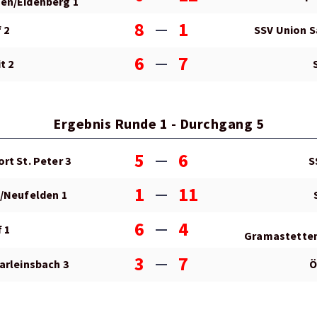
en/Eidenberg 1
8
1
 2
SSV Union S
6
7
t 2
Ergebnis Runde 1 - Durchgang 5
5
6
rt St. Peter 3
S
1
11
/Neufelden 1
6
4
 1
Gramastetten
3
7
arleinsbach 3
Ö