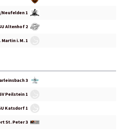
l/Neufelden 1
SU Altenhof 2
 Martin i. M. 1
arleinsbach 3
SV Peilstein 1
SU Katsdorf 1
t St. Peter 3