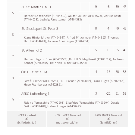
SU St. Martin i. M. 1
9
-8
39
47
5
Herbert Enzenhofer (AT404519), Walter Müller (AT404525), Markus Kastl
(AT404523), Ludwig Ranetbauer (AT404533)
SU Stocksport St. Peter 3
8
4
49
45
6
Klaus Hinterleitner (AT404647), Alfred Mittermayr (AT404655), Thomas
Hartl (AT404643), Johann Kneidinger (AT404651)
SU Altenhof 2
5
-13
35
48
7
Herbert Jägermüller (AT403550), Rudolf Schlagitweit (AT403562), Andreas
Kehrer (AT403555), Heinrich Huber (AT403545)
ÖTSU St. Veit i. M. 1
4
-15
38
53
8
Josef Füreder (AT402854), Paul Preuer (AT402868), Franz Luger (AT402864),
Hugo Rechberger (AT402871)
ASKÖ Luftenberg 1
3
-22
31
53
9
Roland Tomaschko (AT400503), Siegfried Tomaschko (AT400504), Gerald
Seitz (AT400498), Helmut Luger (AT400495)
HOFER Herbert
HÖGLINGER Bernhard
HÖGLINGER Bernhard
OÖ
OÖ
OÖ
(Schiedsrichter)
(Wettbewerbsleiter)
(Schriftführer)