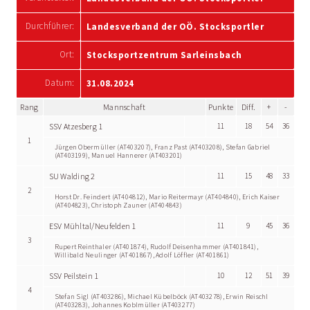
Durchführer:
Landesverband der OÖ. Stocksportler
Ort:
Stocksportzentrum Sarleinsbach
Datum:
31.08.2024
Rang
Mannschaft
Punkte
Diff.
+
-
SSV Atzesberg 1
11
18
54
36
1
Jürgen Obermüller (AT403207), Franz Past (AT403208), Stefan Gabriel
(AT403199), Manuel Hannerer (AT403201)
SU Walding 2
11
15
48
33
2
Horst Dr. Feindert (AT404812), Mario Reitermayr (AT404840), Erich Kaiser
(AT404823), Christoph Zauner (AT404843)
ESV Mühltal/Neufelden 1
11
9
45
36
3
Rupert Reinthaler (AT401874), Rudolf Deisenhammer (AT401841),
Willibald Neulinger (AT401867), Adolf Löffler (AT401861)
SSV Peilstein 1
10
12
51
39
4
Stefan Sigl (AT403286), Michael Kübelböck (AT403278), Erwin Reischl
(AT403283), Johannes Koblmüller (AT403277)