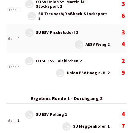
ÖTSV Union St. Martin i.I. -
3
Stocksport 2
Bahn 3
SU Treubach/Roßbach-Stocksport
6
2
3
SU ESV Pischelsdorf 2
Bahn 4
4
AESV Weng 2
2
ÖTSU ESV Taiskirchen 2
Bahn 5
9
Union ESV Haag a. H. 2
Ergebnis Runde 1 - Durchgang 8
4
SU ESV Polling 1
Bahn 1
7
SU Meggenhofen 1