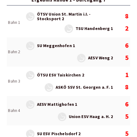
ÖTSV Union St. Martin i.I. -
8
Stocksport 2
Bahn 1
2
TSU Handenberg 1
6
SU Meggenhofen 1
Bahn 2
5
AESV Weng 2
1
ÖTSU ESV Taiskirchen 2
Bahn 3
8
ASKÖ SSV St. Georgen a. F. 1
6
AESV Mattighofen 1
Bahn 4
5
Union ESV Haag a. H. 2
5
SU ESV Pischelsdorf 2