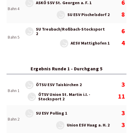
6
ASKÖ SSV St. Georgen a. F. 1
Bahn 4
8
SU ESV Pischelsdorf 2
SU Treubach/Roßbach-Stocksport
6
2
Bahn 5
4
AESV Mattighofen 1
Ergebnis Runde 1 - Durchgang 5
3
ÖTSU ESV Taiskirchen 2
Bahn 1
ÖTSV Union St. Martin i.I. -
11
Stocksport 2
3
SU ESV Polling 1
Bahn 2
3
Union ESV Haag a. H. 2