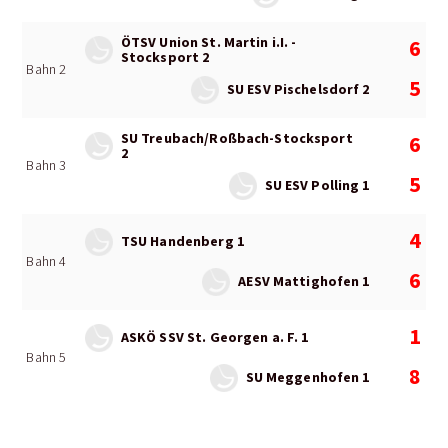
ÖTSV Union St. Martin i.I. -
6
Stocksport 2
Bahn 2
5
SU ESV Pischelsdorf 2
SU Treubach/Roßbach-Stocksport
6
2
Bahn 3
5
SU ESV Polling 1
4
TSU Handenberg 1
Bahn 4
6
AESV Mattighofen 1
1
ASKÖ SSV St. Georgen a. F. 1
Bahn 5
8
SU Meggenhofen 1