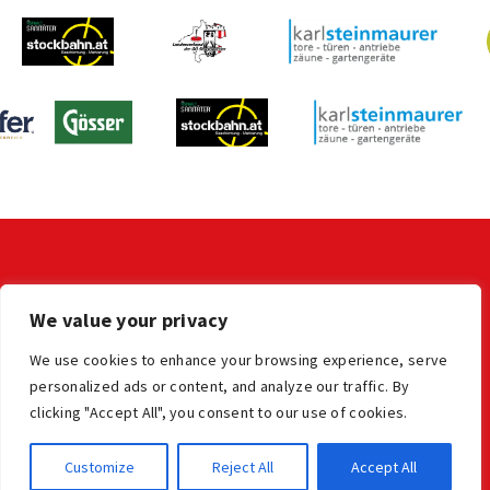
KONTAKT
We value your privacy
LV der OÖ Stocksportler
office@ooe-stocksport.at
We use cookies to enhance your browsing experience, serve
personalized ads or content, and analyze our traffic. By
clicking "Accept All", you consent to our use of cookies.
Impressum
Datenschutz
© Oberösterreichischer Stocksportverband
Customize
Reject All
Accept All