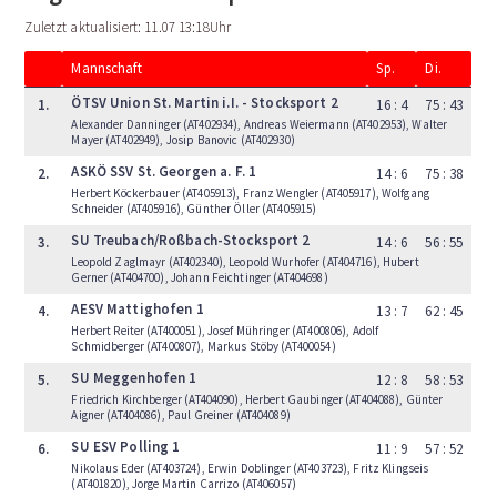
Zuletzt aktualisiert: 11.07 13:18Uhr
Mannschaft
Sp.
Di.
ÖTSV Union St. Martin i.I. - Stocksport 2
1.
16 : 4
75 : 43
Alexander Danninger (AT402934), Andreas Weiermann (AT402953), Walter
Mayer (AT402949), Josip Banovic (AT402930)
ASKÖ SSV St. Georgen a. F. 1
2.
14 : 6
75 : 38
Herbert Köckerbauer (AT405913), Franz Wengler (AT405917), Wolfgang
Schneider (AT405916), Günther Öller (AT405915)
SU Treubach/Roßbach-Stocksport 2
3.
14 : 6
56 : 55
Leopold Zaglmayr (AT402340), Leopold Wurhofer (AT404716), Hubert
Gerner (AT404700), Johann Feichtinger (AT404698)
AESV Mattighofen 1
4.
13 : 7
62 : 45
Herbert Reiter (AT400051), Josef Mühringer (AT400806), Adolf
Schmidberger (AT400807), Markus Stöby (AT400054)
SU Meggenhofen 1
5.
12 : 8
58 : 53
Friedrich Kirchberger (AT404090), Herbert Gaubinger (AT404088), Günter
Aigner (AT404086), Paul Greiner (AT404089)
SU ESV Polling 1
6.
11 : 9
57 : 52
Nikolaus Eder (AT403724), Erwin Doblinger (AT403723), Fritz Klingseis
(AT401820), Jorge Martin Carrizo (AT406057)