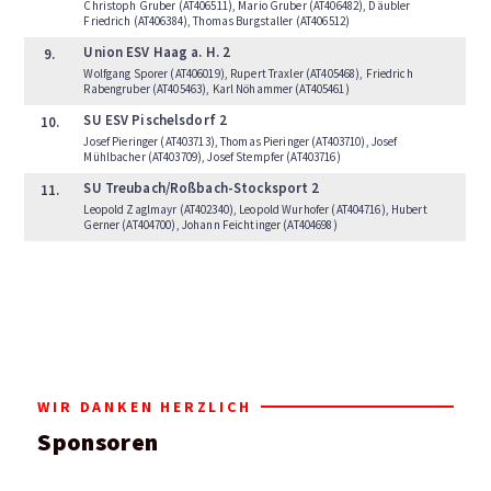
Christoph Gruber (AT406511), Mario Gruber (AT406482), Däubler
Friedrich (AT406384), Thomas Burgstaller (AT406512)
Union ESV Haag a. H. 2
9.
Wolfgang Sporer (AT406019), Rupert Traxler (AT405468), Friedrich
Rabengruber (AT405463), Karl Nöhammer (AT405461)
SU ESV Pischelsdorf 2
10.
Josef Pieringer (AT403713), Thomas Pieringer (AT403710), Josef
Mühlbacher (AT403709), Josef Stempfer (AT403716)
SU Treubach/Roßbach-Stocksport 2
11.
Leopold Zaglmayr (AT402340), Leopold Wurhofer (AT404716), Hubert
Gerner (AT404700), Johann Feichtinger (AT404698)
WIR DANKEN HERZLICH
Sponsoren