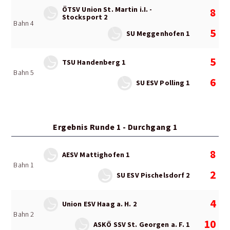
ÖTSV Union St. Martin i.I. -
8
Stocksport 2
Bahn 4
5
SU Meggenhofen 1
5
TSU Handenberg 1
Bahn 5
6
SU ESV Polling 1
Ergebnis Runde 1 - Durchgang 1
8
AESV Mattighofen 1
Bahn 1
2
SU ESV Pischelsdorf 2
4
Union ESV Haag a. H. 2
Bahn 2
10
ASKÖ SSV St. Georgen a. F. 1