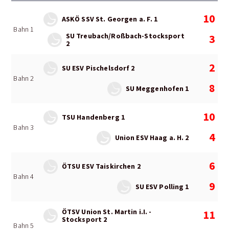
10
ASKÖ SSV St. Georgen a. F. 1
Bahn 1
SU Treubach/Roßbach-Stocksport
3
2
2
SU ESV Pischelsdorf 2
Bahn 2
8
SU Meggenhofen 1
10
TSU Handenberg 1
Bahn 3
4
Union ESV Haag a. H. 2
6
ÖTSU ESV Taiskirchen 2
Bahn 4
9
SU ESV Polling 1
ÖTSV Union St. Martin i.I. -
11
Stocksport 2
Bahn 5