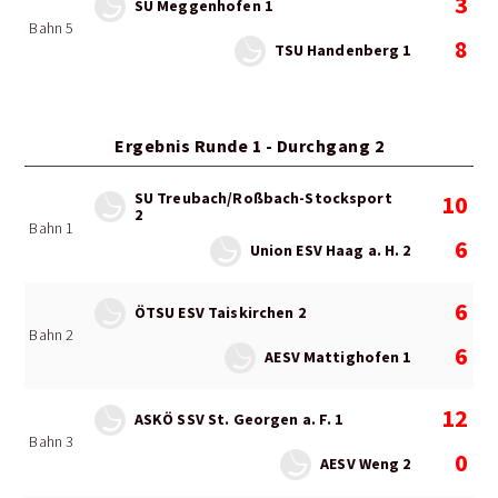
3
SU Meggenhofen 1
Bahn 5
8
TSU Handenberg 1
Ergebnis Runde 1 - Durchgang 2
SU Treubach/Roßbach-Stocksport
10
2
Bahn 1
6
Union ESV Haag a. H. 2
6
ÖTSU ESV Taiskirchen 2
Bahn 2
6
AESV Mattighofen 1
12
ASKÖ SSV St. Georgen a. F. 1
Bahn 3
0
AESV Weng 2