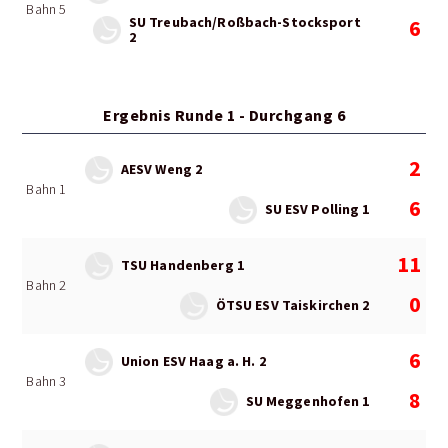
Bahn 5
SU Treubach/Roßbach-Stocksport
6
2
Ergebnis Runde 1 - Durchgang 6
2
AESV Weng 2
Bahn 1
6
SU ESV Polling 1
11
TSU Handenberg 1
Bahn 2
0
ÖTSU ESV Taiskirchen 2
6
Union ESV Haag a. H. 2
Bahn 3
8
SU Meggenhofen 1