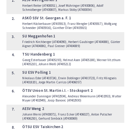
1.
Herbert Reiter (AT400051), Josef Mühringer (AT400806), Adolf
Schmidberger (AT400807), Markus Stöby (AT400054)
ASKÖ SSV St. Georgen a. F. 1
2.
Herbert Köckerbauer (AT405913), Franz Wengler (AT405917), Wolfgang
Schneider (AT405916), Günther Öller (AT405915)
SU Meggenhofen 1
3.
Friedrich Kirchberger (AT404090), Herbert Gaubinger (AT404088), Günter
Aigner (AT404086), Paul Greiner (AT404089)
TSU Handenberg 1
4.
Georg Esterbauer (AT405193), Helmut Asen (AT405188), Werner Vitzthum
(AT405210), Johann Weiß (AT405212)
SU ESV Polling 1
5.
Nikolaus Eder (AT403724), Erwin Doblinger (AT403723), Fritz Klingseis
(AT401820), Jorge Martin Carrizo (AT406057)
ÖTSV Union St. Martin i.I. - Stocksport 2
6.
Alexander Danninger (AT402934), Andreas Weiermann (AT402953), Walter
Mayer (AT402949), Josip Banovic (AT402930)
AESV Weng 2
7.
Johann Werni (AT400071), Franz Ecker (AT406027), Anton Putscher
(AT406250), Gerhard Simböck (AT400069)
ÖTSU ESV Taiskirchen 2
8.