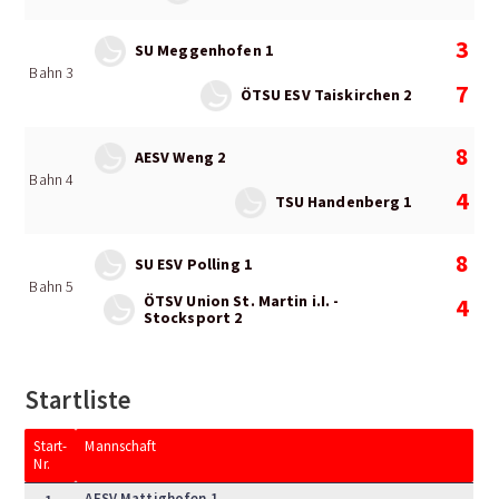
3
SU Meggenhofen 1
Bahn 3
7
ÖTSU ESV Taiskirchen 2
8
AESV Weng 2
Bahn 4
4
TSU Handenberg 1
8
SU ESV Polling 1
Bahn 5
ÖTSV Union St. Martin i.I. -
4
Stocksport 2
Startliste
Start-
Mannschaft
Nr.
AESV Mattighofen 1