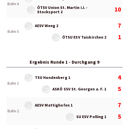
Bahn 4
ÖTSV Union St. Martin i.I. -
10
Stocksport 2
7
AESV Weng 2
Bahn 5
1
ÖTSU ESV Taiskirchen 2
Ergebnis Runde 1 - Durchgang 9
4
TSU Handenberg 1
Bahn 1
5
ASKÖ SSV St. Georgen a. F. 1
7
AESV Mattighofen 1
Bahn 2
5
SU ESV Polling 1