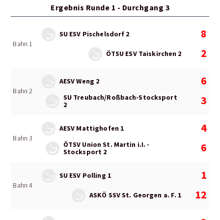
Ergebnis Runde 1 - Durchgang 3
8
SU ESV Pischelsdorf 2
Bahn 1
2
ÖTSU ESV Taiskirchen 2
6
AESV Weng 2
Bahn 2
SU Treubach/Roßbach-Stocksport
3
2
4
AESV Mattighofen 1
Bahn 3
ÖTSV Union St. Martin i.I. -
6
Stocksport 2
1
SU ESV Polling 1
Bahn 4
12
ASKÖ SSV St. Georgen a. F. 1