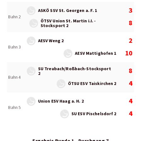
3
ASKÖ SSV St. Georgen a. F. 1
Bahn 2
ÖTSV Union St. Martin i.I. -
8
Stocksport 2
2
AESV Weng 2
Bahn 3
10
AESV Mattighofen 1
SU Treubach/Roßbach-Stocksport
8
2
Bahn 4
4
ÖTSU ESV Taiskirchen 2
4
Union ESV Haag a. H. 2
Bahn 5
4
SU ESV Pischelsdorf 2
Ergebnis Runde 1 - Durchgang 7