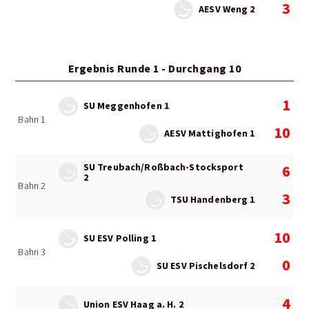
3
AESV Weng 2
Ergebnis Runde 1 - Durchgang 10
1
SU Meggenhofen 1
Bahn 1
10
AESV Mattighofen 1
SU Treubach/Roßbach-Stocksport
6
2
Bahn 2
3
TSU Handenberg 1
10
SU ESV Polling 1
Bahn 3
0
SU ESV Pischelsdorf 2
4
Union ESV Haag a. H. 2