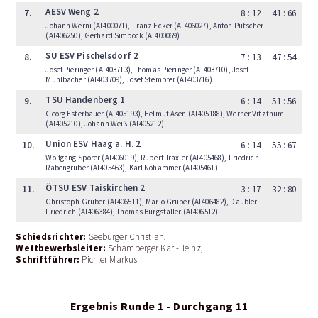
AESV Weng 2
7.
8 : 12
41 : 66
Johann Werni (AT400071), Franz Ecker (AT406027), Anton Putscher
(AT406250), Gerhard Simböck (AT400069)
SU ESV Pischelsdorf 2
8.
7 : 13
47 : 54
Josef Pieringer (AT403713), Thomas Pieringer (AT403710), Josef
Mühlbacher (AT403709), Josef Stempfer (AT403716)
TSU Handenberg 1
9.
6 : 14
51 : 56
Georg Esterbauer (AT405193), Helmut Asen (AT405188), Werner Vitzthum
(AT405210), Johann Weiß (AT405212)
Union ESV Haag a. H. 2
10.
6 : 14
55 : 67
Wolfgang Sporer (AT406019), Rupert Traxler (AT405468), Friedrich
Rabengruber (AT405463), Karl Nöhammer (AT405461)
ÖTSU ESV Taiskirchen 2
11.
3 : 17
32 : 80
Christoph Gruber (AT406511), Mario Gruber (AT406482), Däubler
Friedrich (AT406384), Thomas Burgstaller (AT406512)
Schiedsrichter:
Seeburger Christian
Wettbewerbsleiter:
Schamberger Karl-Heinz
Schriftführer:
Pichler Markus
Ergebnis Runde 1 - Durchgang 11