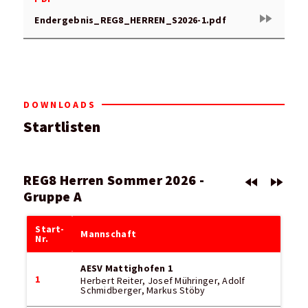
fast_forward
Endergebnis_REG8_HERREN_S2026-1.pdf
DOWNLOADS
Startlisten
REG8 Herren Sommer 2026 -
fast_rewind
fast_forward
Gruppe A
Start-
Mannschaft
Nr.
AESV Mattighofen 1
1
Herbert Reiter, Josef Mühringer, Adolf
Schmidberger, Markus Stöby