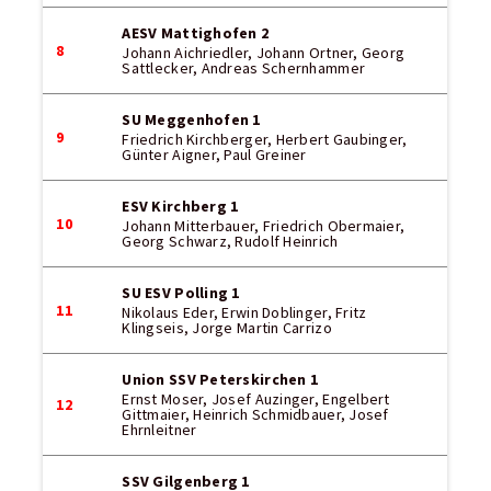
AESV Mattighofen 2
8
Johann Aichriedler, Johann Ortner, Georg
Sattlecker, Andreas Schernhammer
SU Meggenhofen 1
9
Friedrich Kirchberger, Herbert Gaubinger,
Günter Aigner, Paul Greiner
ESV Kirchberg 1
10
Johann Mitterbauer, Friedrich Obermaier,
Georg Schwarz, Rudolf Heinrich
SU ESV Polling 1
11
Nikolaus Eder, Erwin Doblinger, Fritz
Klingseis, Jorge Martin Carrizo
Union SSV Peterskirchen 1
Ernst Moser, Josef Auzinger, Engelbert
12
Gittmaier, Heinrich Schmidbauer, Josef
Ehrnleitner
SSV Gilgenberg 1