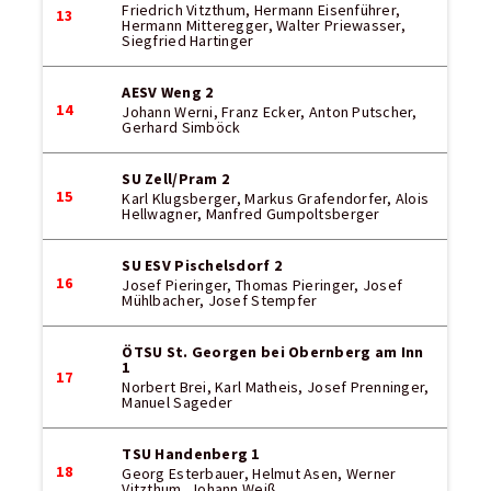
Friedrich Vitzthum, Hermann Eisenführer,
13
Hermann Mitteregger, Walter Priewasser,
Siegfried Hartinger
AESV Weng 2
14
Johann Werni, Franz Ecker, Anton Putscher,
Gerhard Simböck
SU Zell/Pram 2
15
Karl Klugsberger, Markus Grafendorfer, Alois
Hellwagner, Manfred Gumpoltsberger
SU ESV Pischelsdorf 2
16
Josef Pieringer, Thomas Pieringer, Josef
Mühlbacher, Josef Stempfer
ÖTSU St. Georgen bei Obernberg am Inn
1
17
Norbert Brei, Karl Matheis, Josef Prenninger,
Manuel Sageder
TSU Handenberg 1
18
Georg Esterbauer, Helmut Asen, Werner
Vitzthum, Johann Weiß