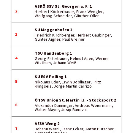
ASKÖ SSV St. Georgen a. F. 1
2
Herbert Köckerbauer, Franz Wengler,
Wolfgang Schneider, Günther Öller
SU Meggenhofen 1
3
Friedrich Kirchberger, Herbert Gaubinger,
Günter Aigner, Paul Greiner
TSU Handenberg 1
4
Georg Esterbauer, Helmut Asen, Werner
Vitzthum, Johann Weiß
SU ESV Polling 1
5
Nikolaus Eder, Erwin Doblinger, Fritz
Klingseis, Jorge Martin Carrizo
ÖTSV Union St. Martin i.I. - Stocksport 2
6
Alexander Danninger, Andreas Weiermann,
Walter Mayer, Josip Banovic
AESV Weng 2
7
Johann Werni, Franz Ecker, Anton Putscher,