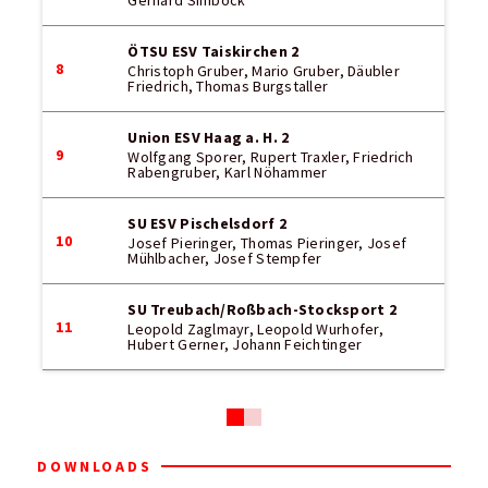
Gerhard Simböck
ÖTSU ESV Taiskirchen 2
8
Christoph Gruber, Mario Gruber, Däubler
Friedrich, Thomas Burgstaller
Union ESV Haag a. H. 2
9
Wolfgang Sporer, Rupert Traxler, Friedrich
Rabengruber, Karl Nöhammer
SU ESV Pischelsdorf 2
10
Josef Pieringer, Thomas Pieringer, Josef
Mühlbacher, Josef Stempfer
SU Treubach/Roßbach-Stocksport 2
11
Leopold Zaglmayr, Leopold Wurhofer,
Hubert Gerner, Johann Feichtinger
DOWNLOADS