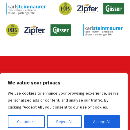
KONTAKT
We value your privacy
LV der OÖ Stocksportler
office@ooe-stocksport.at
We use cookies to enhance your browsing experience, serve
personalized ads or content, and analyze our traffic. By
clicking "Accept All", you consent to our use of cookies.
Impressum
Datenschutz
© Oberösterreichischer Stocksportverband
Customize
Reject All
Accept All