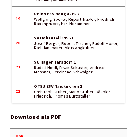
Union ESV Haag a. H. 2
19
Wolfgang Sporer, Rupert Traxler, Friedrich
Rabengruber, Karl Nöhammer
SV Hohenzell 1955 1
20
Josef Berger, Robert Trauner, Rudolf Moser,
Karl Hansbauer, Alois Angleitner
SU Hager Tarsdorf 1
21
Rudolf Niedl, Erwin Schuster, Andreas
Messner, Ferdinand Schwaiger
ÖTSU ESV Taiskirchen 2
22
Christoph Gruber, Mario Gruber, Däubler
Friedrich, Thomas Burgstaller
Download als PDF
PDF