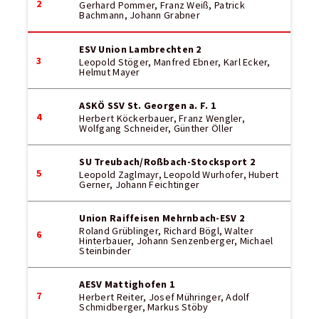
2
Gerhard Pommer, Franz Weiß, Patrick
Bachmann, Johann Grabner
ESV Union Lambrechten 2
3
Leopold Stöger, Manfred Ebner, Karl Ecker,
Helmut Mayer
ASKÖ SSV St. Georgen a. F. 1
4
Herbert Köckerbauer, Franz Wengler,
Wolfgang Schneider, Günther Öller
SU Treubach/Roßbach-Stocksport 2
5
Leopold Zaglmayr, Leopold Wurhofer, Hubert
Gerner, Johann Feichtinger
Union Raiffeisen Mehrnbach-ESV 2
Roland Grüblinger, Richard Bögl, Walter
6
Hinterbauer, Johann Senzenberger, Michael
Steinbinder
AESV Mattighofen 1
7
Herbert Reiter, Josef Mühringer, Adolf
Schmidberger, Markus Stöby