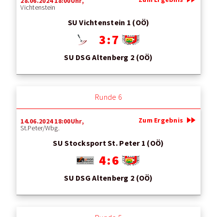
28.06.2024 18:00Uhr,
Vichtenstein
SU Vichtenstein 1 (OÖ)
3 : 7
SU DSG Altenberg 2 (OÖ)
Runde 6
fast_forward
Zum Ergebnis
14.06.2024 18:00Uhr,
St.Peter/Wbg.
SU Stocksport St. Peter 1 (OÖ)
4 : 6
SU DSG Altenberg 2 (OÖ)