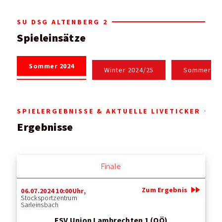
SU DSG ALTENBERG 2
Spieleinsätze
Sommer 2024
Winter 2024/25
Sommer 20
SPIELERGEBNISSE & AKTUELLE LIVETICKER
Ergebnisse
Finale
fast_forward
Zum Ergebnis
06.07.2024 10:00Uhr,
Stocksportzentrum
Sarleinsbach
ESV Union Lambrechten 1 (OÖ)