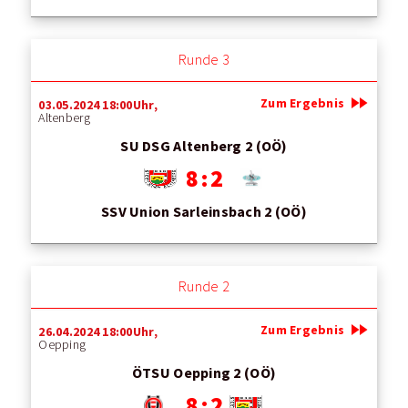
Runde 3
fast_forward
Zum Ergebnis
03.05.2024 18:00Uhr,
Altenberg
SU DSG Altenberg 2 (OÖ)
8 : 2
SSV Union Sarleinsbach 2 (OÖ)
Runde 2
fast_forward
Zum Ergebnis
26.04.2024 18:00Uhr,
Oepping
ÖTSU Oepping 2 (OÖ)
8 : 2