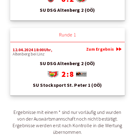
SU DSG Altenberg 2 (OÖ)
Runde 1
fast_forward
Zum Ergebnis
12.04.2024 18:00Uhr,
Altenberg bei Linz
SU DSG Altenberg 2 (OÖ)
2 : 8
SU Stocksport St. Peter 1 (OÖ)
Ergebnisse mit einem * sind nur vorläufig und wurden
von der Auswärtsmannschaft noch nicht bestätigt.
Ergebnisse werden erst nach Kontrolle in die Wertung
übernommen.