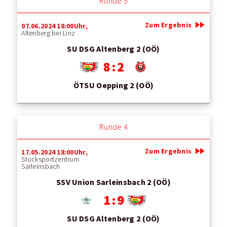
Runde 5
fast_forward
Zum Ergebnis
07.06.2024 18:00Uhr,
Altenberg bei Linz
SU DSG Altenberg 2 (OÖ)
8 : 2
ÖTSU Oepping 2 (OÖ)
Runde 4
fast_forward
Zum Ergebnis
17.05.2024 18:00Uhr,
Stocksportzentrum
Sarleinsbach
SSV Union Sarleinsbach 2 (OÖ)
1 : 9
SU DSG Altenberg 2 (OÖ)