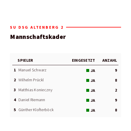
SU DSG ALTENBERG 2
Mannschaftskader
SPIELER
EINGESETZT
ANZAHL
1
Manuel Schwarz
9
JA
2
Wilhelm Prückl
8
JA
3
Matthias Konieczny
2
JA
4
Daniel Riemann
9
JA
5
Günther Klofterböck
8
JA