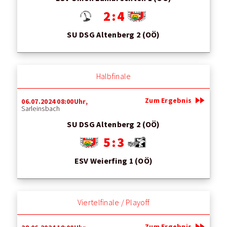
2 : 4
SU DSG Altenberg 2 (OÖ)
Halbfinale
fast_forward
Zum Ergebnis
06.07.2024 08:00Uhr,
Sarleinsbach
SU DSG Altenberg 2 (OÖ)
5 : 3
ESV Weierfing 1 (OÖ)
Viertelfinale / Playoff
fast_forward
Zum Ergebnis