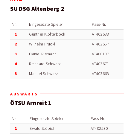
SU DSG Altenberg 2
Nr.
Eingesetzte Spieler
Pass-Nr.
1
Günther Klofterböck
AT403638
2
Wilhelm Prückl
AT403657
3
Daniel Riemann
AT400197
4
Reinhard Schwarz
AT403671
5
Manuel Schwarz
AT403668
AUSWÄRTS
ÖTSU Arnreit 1
Nr.
Eingesetzte Spieler
Pass-Nr.
1
Ewald Stöbich
AT402530