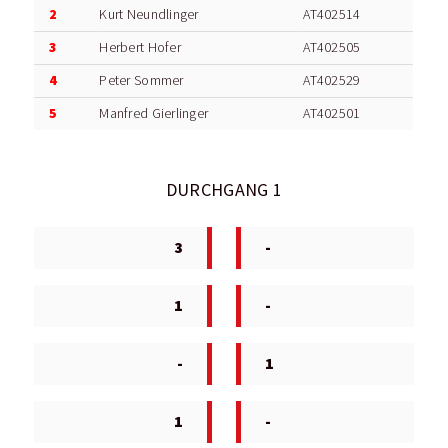
2
Kurt Neundlinger
AT402514
3
Herbert Hofer
AT402505
4
Peter Sommer
AT402529
5
Manfred Gierlinger
AT402501
DURCHGANG 1
3
-
1
-
-
1
1
-