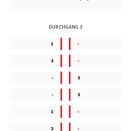
DURCHGANG 3
1
-
3
-
-
2
-
3
1
-
2
-