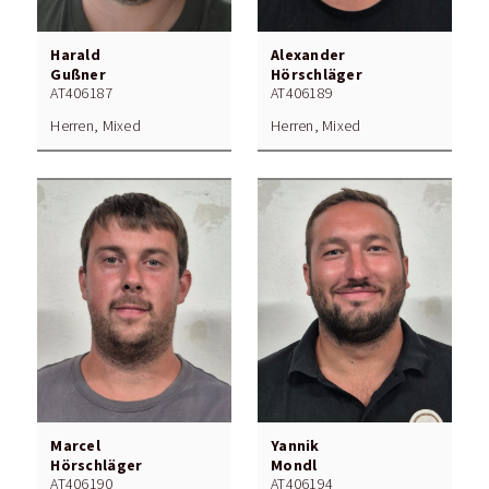
Harald
Alexander
Gußner
Hörschläger
AT406187
AT406189
Herren, Mixed
Herren, Mixed
Marcel
Yannik
Hörschläger
Mondl
AT406190
AT406194