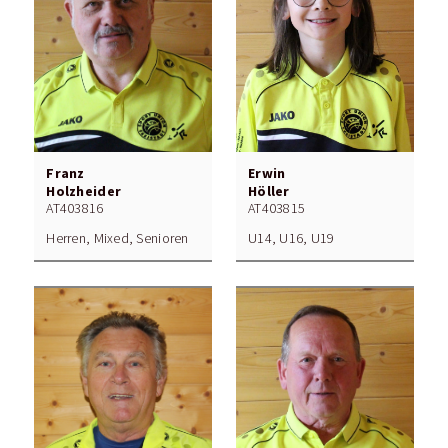
Franz
Erwin
Holzheider
Höller
AT403816
AT403815
Herren, Mixed, Senioren
U14, U16, U19