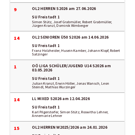
OL2 HERREN S2026
am 27.06.2026
9
SU Freistadt 1
Simon Stütz, Josef Grabmüller, Robert Grabmüller,
Jürgen Kranzl, Dominik Wimberger
OL2 SENIOREN Ü50 S2026
am 14.06.2026
14
SU Freistadt 1
Franz Holzheider, Husein Kamber, Johann Klopf, Robert
Satzinger
OÖ LIGA SCHÜLER/JUGEND U14 S2026
am
1
03.05.2026
SU Freistadt 1
Julian Kranzl, Erwin Höller, Jonas Wansch, Leon
Steindl, Mathias Wurzinger
LL MIXED S2026
am 12.04.2026
14
SU Freistadt 1
Karl Pilgerstorfer, Simon Stütz, Roswitha Lehner,
Annemarie Lehner
OL2 HERREN W2025/2026
am 24.01.2026
15