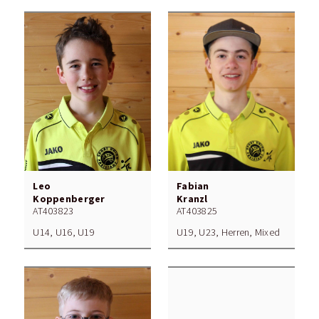
Leo
Fabian
Koppenberger
Kranzl
AT403823
AT403825
U14, U16, U19
U19, U23, Herren, Mixed