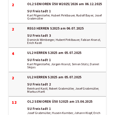
OL2 SENIOREN Ü50 W2025/2026
am 06.12.2025
2
SU Freistadt 1
Karl Pilgerstorfer, Hubert Pirklbauer, Rudolf Bayer, Josef
Grabmüller
REG3 HERREN S2025
am 06.07.2025
2
SU Freistadt 3
Dominik Wimberger, Hubert Pirklbauer, Fabian Kranzl,
Erich Kastl
UL2 HERREN S2025
am 05.07.2025
4
SU Freistadt 1
Karl Pilgerstorfer, Jürgen Kranzl, Simon Stütz, Daniel
Skijas
UL2 HERREN S2025
am 05.07.2025
2
SU Freistadt 2
Reinhard Kastl, Robert Grabmüller, Josef Grabmüller,
Markus Hartl
OL2 SENIOREN Ü50 S2025
am 15.06.2025
12
SU Freistadt 1
Josef Grabmüller, Husein Kamber, Johann Klopf, Erich