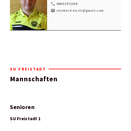
local_phone
0660 1471194
mail
reinhard.kastl@gmail.com
SU FREISTADT
Mannschaften
Senioren
SU Freistadt 1