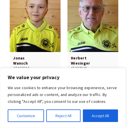
Jonas
Herbert
Wansch
Wiesinger
AT403844
AT403845
We value your privacy
U14, U16, U19
Herren, Mixed, Senioren
We use cookies to enhance your browsing experience, serve
personalized ads or content, and analyze our traffic. By
clicking "Accept All", you consent to our use of cookies.
Customize
Reject All
Accept All