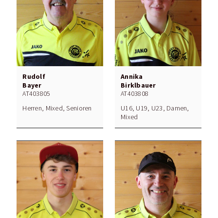
Rudolf
Annika
Bayer
Birklbauer
AT403805
AT403808
Herren, Mixed, Senioren
U16, U19, U23, Damen,
Mixed