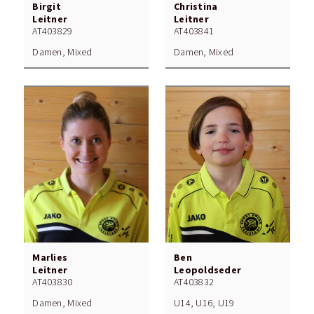
Birgit
Christina
Leitner
Leitner
AT403829
AT403841
Damen, Mixed
Damen, Mixed
Marlies
Ben
Leitner
Leopoldseder
AT403830
AT403832
Damen, Mixed
U14, U16, U19