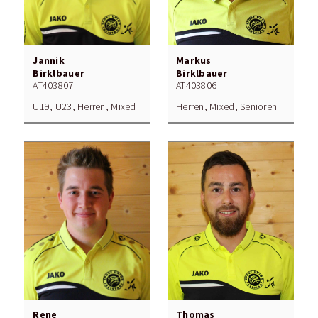
Jannik
Markus
Birklbauer
Birklbauer
AT403807
AT403806
U19, U23, Herren, Mixed
Herren, Mixed, Senioren
Rene
Thomas