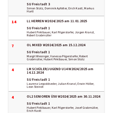
SU Freistadt 3
Simon Stütz, Dominik Apfolter, Erich Kastl, Markus
Hartl
LL HERREN W2024/2025
am 11.01.2025
14
SU Freistadt 1
Hubert Pirklbauer, Karl Pilgerstorfer, Jürgen Kranzl,
Robert Grabmüller
OL MIXED W2024/2025
am 15.12.2024
7
SU Freistadt 1
Margit Wiesinger, Vanessa Pilgerstorfer, Robert
Grabmüller, Hubert Pirklbauer, Simon Stütz
LM SCHÜLER/JUGEND U14 W2024/2025
am
4
14.12.2024
SU Freistadt 1
Laurenz Leopoldseder, Julian Kranzl, Erwin Höller,
Leon Steindl
OL2 SENIOREN Ü50 W2024/2025
am 30.11.2024
4
SU Freistadt 1
Hubert Pirklbauer, Karl Pilgerstorfer, Josef Grabmüller,
Erich Kastl