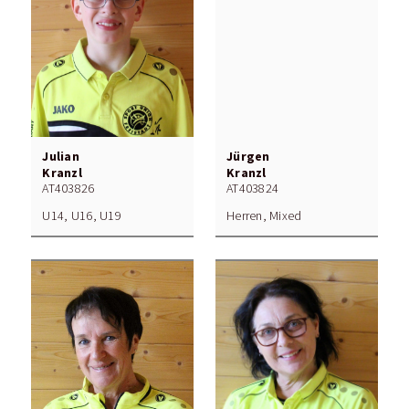
Julian
Jürgen
Kranzl
Kranzl
AT403826
AT403824
U14, U16, U19
Herren, Mixed