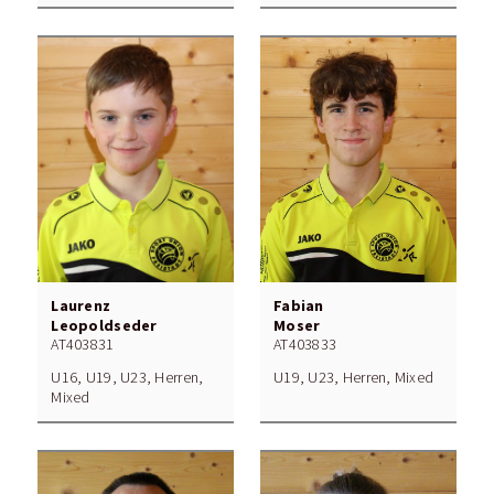
Laurenz
Fabian
Leopoldseder
Moser
AT403831
AT403833
U16, U19, U23, Herren,
U19, U23, Herren, Mixed
Mixed