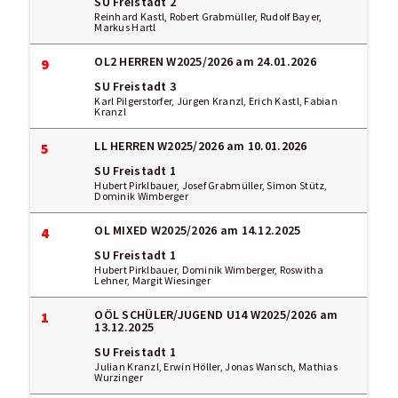
SU Freistadt 2
Reinhard Kastl, Robert Grabmüller, Rudolf Bayer,
Markus Hartl
OL2 HERREN W2025/2026
am 24.01.2026
9
SU Freistadt 3
Karl Pilgerstorfer, Jürgen Kranzl, Erich Kastl, Fabian
Kranzl
LL HERREN W2025/2026
am 10.01.2026
5
SU Freistadt 1
Hubert Pirklbauer, Josef Grabmüller, Simon Stütz,
Dominik Wimberger
OL MIXED W2025/2026
am 14.12.2025
4
SU Freistadt 1
Hubert Pirklbauer, Dominik Wimberger, Roswitha
Lehner, Margit Wiesinger
OÖL SCHÜLER/JUGEND U14 W2025/2026
am
1
13.12.2025
SU Freistadt 1
Julian Kranzl, Erwin Höller, Jonas Wansch, Mathias
Wurzinger