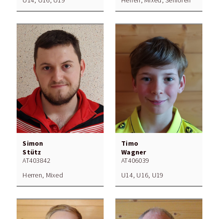
U14, U16, U19
Herren, Mixed, Senioren
Simon
Timo
Stütz
Wagner
AT403842
AT406039
Herren, Mixed
U14, U16, U19