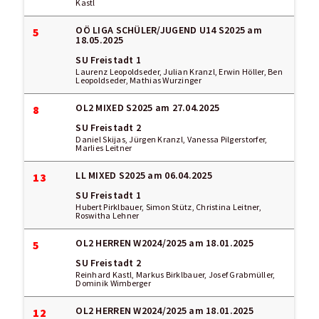
Kastl
OÖ LIGA SCHÜLER/JUGEND U14 S2025
am
5
18.05.2025
SU Freistadt 1
Laurenz Leopoldseder, Julian Kranzl, Erwin Höller, Ben
Leopoldseder, Mathias Wurzinger
OL2 MIXED S2025
am 27.04.2025
8
SU Freistadt 2
Daniel Skijas, Jürgen Kranzl, Vanessa Pilgerstorfer,
Marlies Leitner
LL MIXED S2025
am 06.04.2025
13
SU Freistadt 1
Hubert Pirklbauer, Simon Stütz, Christina Leitner,
Roswitha Lehner
OL2 HERREN W2024/2025
am 18.01.2025
5
SU Freistadt 2
Reinhard Kastl, Markus Birklbauer, Josef Grabmüller,
Dominik Wimberger
OL2 HERREN W2024/2025
am 18.01.2025
12