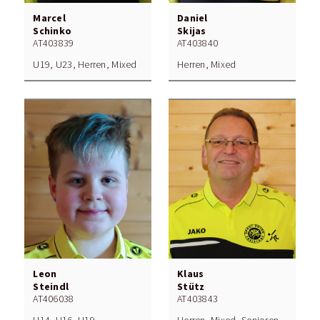
Marcel
Daniel
Schinko
Skijas
AT403839
AT403840
U19, U23, Herren, Mixed
Herren, Mixed
Leon
Klaus
Steindl
Stütz
AT406038
AT403843