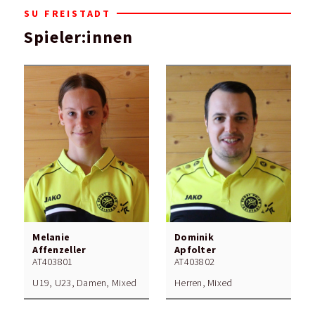
SU FREISTADT
Spieler:innen
Melanie
Dominik
Affenzeller
Apfolter
AT403801
AT403802
U19, U23, Damen, Mixed
Herren, Mixed