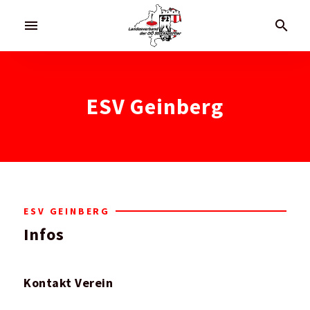
menu
search
ESV Geinberg
ESV GEINBERG
Infos
Kontakt Verein