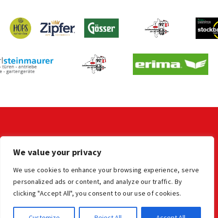
KONTAKT
We value your privacy
LV der OÖ Stocksportler
office@ooe-stocksport.at
We use cookies to enhance your browsing experience, serve
personalized ads or content, and analyze our traffic. By
clicking "Accept All", you consent to our use of cookies.
Impressum
Datenschutz
© Oberösterreichischer Stocksportverband
Customize
Reject All
Accept All