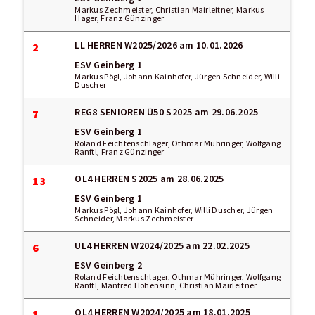
Markus Zechmeister, Christian Mairleitner, Markus
Hager, Franz Günzinger
LL HERREN W2025/2026
am 10.01.2026
2
ESV Geinberg 1
Markus Pögl, Johann Kainhofer, Jürgen Schneider, Willi
Duscher
REG8 SENIOREN Ü50 S2025
am 29.06.2025
7
ESV Geinberg 1
Roland Feichtenschlager, Othmar Mühringer, Wolfgang
Ranftl, Franz Günzinger
OL4 HERREN S2025
am 28.06.2025
13
ESV Geinberg 1
Markus Pögl, Johann Kainhofer, Willi Duscher, Jürgen
Schneider, Markus Zechmeister
UL4 HERREN W2024/2025
am 22.02.2025
6
ESV Geinberg 2
Roland Feichtenschlager, Othmar Mühringer, Wolfgang
Ranftl, Manfred Hohensinn, Christian Mairleitner
OL4 HERREN W2024/2025
am 18.01.2025
1