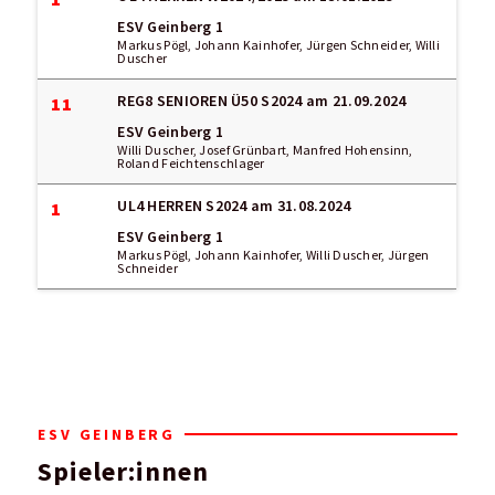
ESV Geinberg 1
Markus Pögl, Johann Kainhofer, Jürgen Schneider, Willi
Duscher
REG8 SENIOREN Ü50 S2024
am 21.09.2024
11
ESV Geinberg 1
Willi Duscher, Josef Grünbart, Manfred Hohensinn,
Roland Feichtenschlager
UL4 HERREN S2024
am 31.08.2024
1
ESV Geinberg 1
Markus Pögl, Johann Kainhofer, Willi Duscher, Jürgen
Schneider
ESV GEINBERG
Spieler:innen