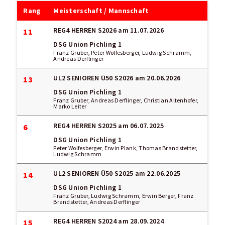
Rang
Meisterschaft / Mannschaft
REG4 HERREN S2026
am 11.07.2026
11
DSG Union Pichling 1
Franz Gruber, Peter Wolfesberger, Ludwig Schramm,
Andreas Derflinger
UL2 SENIOREN Ü50 S2026
am 20.06.2026
13
DSG Union Pichling 1
Franz Gruber, Andreas Derflinger, Christian Altenhofer,
Marko Leiter
REG4 HERREN S2025
am 06.07.2025
6
DSG Union Pichling 1
Peter Wolfesberger, Erwin Plank, Thomas Brandstetter,
Ludwig Schramm
UL2 SENIOREN Ü50 S2025
am 22.06.2025
14
DSG Union Pichling 1
Franz Gruber, Ludwig Schramm, Erwin Berger, Franz
Brandstetter, Andreas Derflinger
REG4 HERREN S2024
am 28.09.2024
15