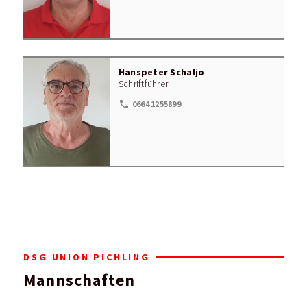
Hanspeter Schaljo
Schriftführer
local_phone
0664 1255899
DSG UNION PICHLING
Mannschaften