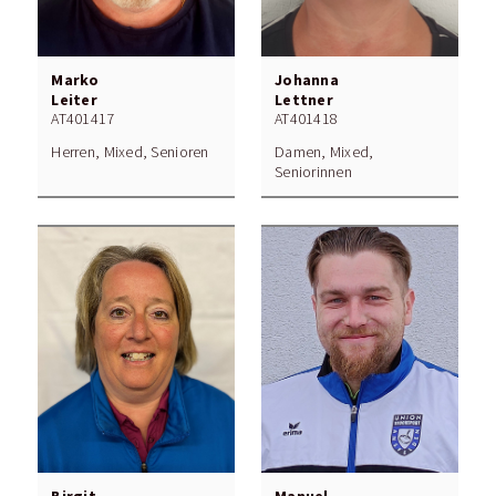
Marko
Johanna
Leiter
Lettner
AT401417
AT401418
Herren, Mixed, Senioren
Damen, Mixed,
Seniorinnen
Birgit
Manuel