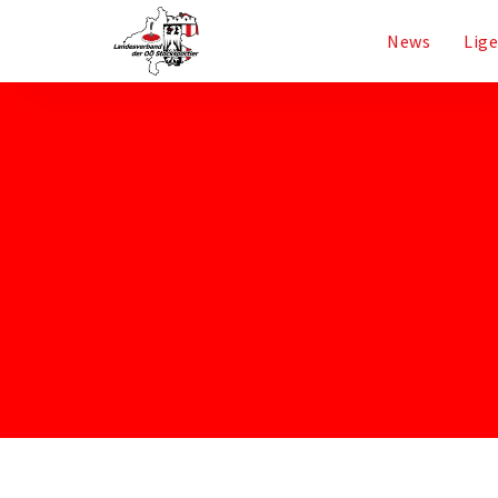
News
Lig