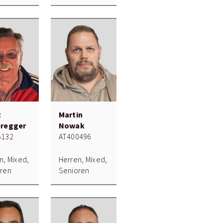
z
Martin
eregger
Nowak
5132
AT400496
n, Mixed,
Herren, Mixed,
ren
Senioren