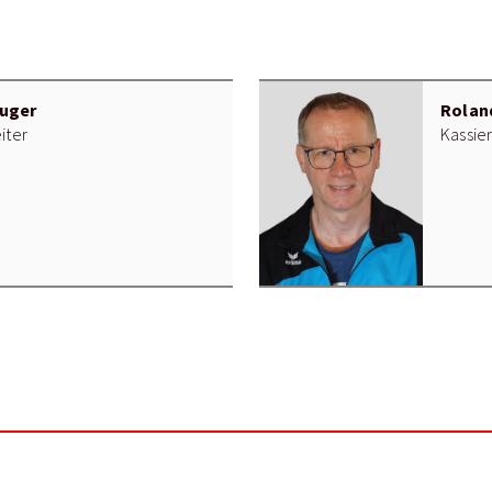
uger
Rolan
iter
Kassie