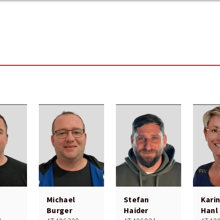
Michael
Stefan
Kari
Burger
Haider
Hanl