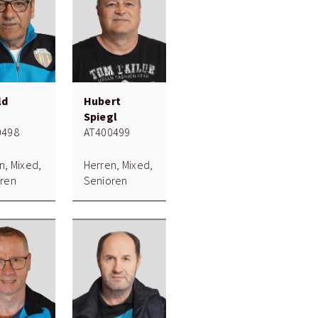
ld
Hubert
Spiegl
0498
AT400499
n, Mixed,
Herren, Mixed,
ren
Senioren