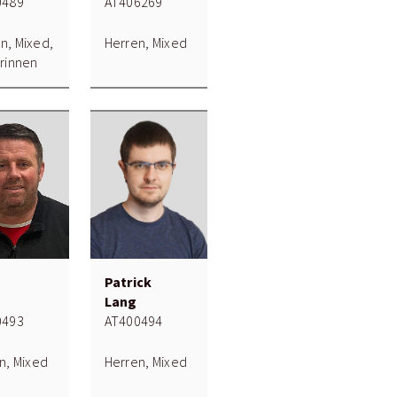
0489
AT406269
, Mixed,
Herren, Mixed
rinnen
Patrick
s
Lang
0493
AT400494
n, Mixed
Herren, Mixed