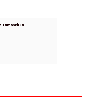
d Tomaschko
r