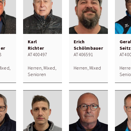
Karl
Erich
Gera
uer
Richter
Schölmbauer
Seitz
8
AT400497
AT406591
AT40
Mixed,
Herren, Mixed,
Herren, Mixed
Herre
n
Senioren
Senio