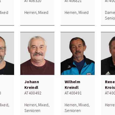
1
AT406320
AT406821
AT40
Mixed
Herren, Mixed
Herren, Mixed
Damen
Senio
Johann
Wilhelm
Rene
Kreindl
Kreindl
Kroi
0
AT400492
AT400491
AT40
Mixed,
Herren, Mixed,
Herren, Mixed,
Herre
n
Senioren
Senioren