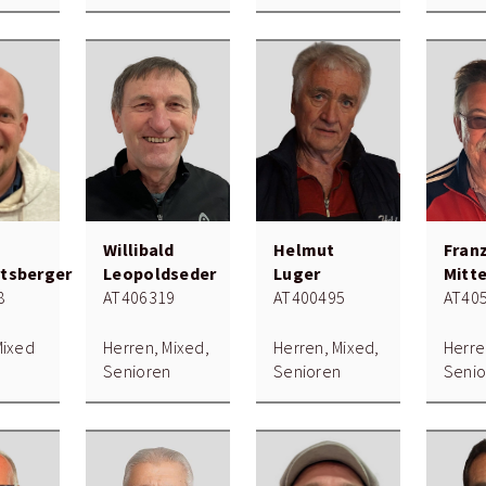
k
Willibald
Helmut
Fran
tsberger
Leopoldseder
Luger
Mitt
8
AT406319
AT400495
AT40
Mixed
Herren, Mixed,
Herren, Mixed,
Herre
Senioren
Senioren
Senio