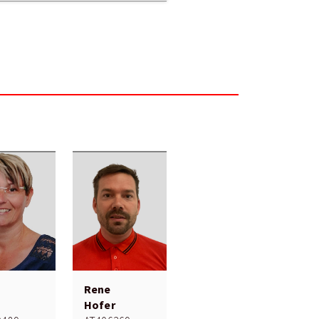
n
Rene
Hofer