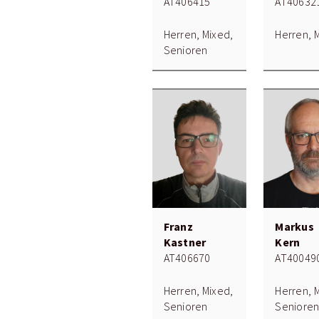
AT406415
AT40632
Herren, Mixed,
Herren, 
Senioren
Franz
Markus
Kastner
Kern
AT406670
AT40049
Herren, Mixed,
Herren, 
Senioren
Seniore