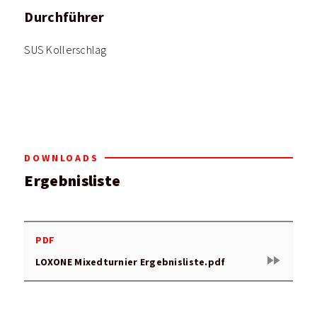
Durchführer
SUS Kollerschlag
DOWNLOADS
Ergebnisliste
PDF
fast_forward
LOXONE Mixedturnier Ergebnisliste.pdf