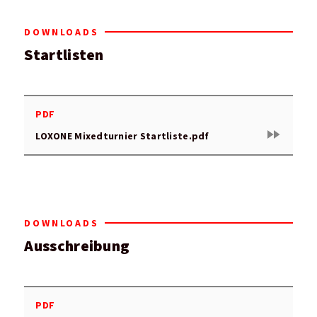
DOWNLOADS
Startlisten
PDF
fast_forward
LOXONE Mixedturnier Startliste.pdf
DOWNLOADS
Ausschreibung
PDF