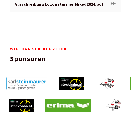
fast_forward
Ausschreibung Loxoneturnier Mixed2024.pdf
WIR DANKEN HERZLICH
Sponsoren