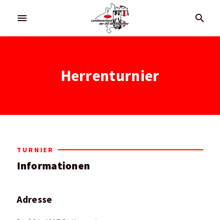
menu
search
Herrenturnier
TURNIER
Informationen
Adresse