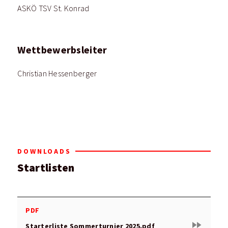
ASKÖ TSV St. Konrad
Wettbewerbsleiter
Christian Hessenberger
DOWNLOADS
Startlisten
PDF
fast_forward
Starterliste Sommerturnier 2025.pdf