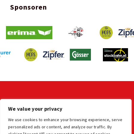
Sponsoren
KONTAKT
We value your privacy
LV der OÖ Stocksportler
office@ooe-stocksport.at
We use cookies to enhance your browsing experience, serve
personalized ads or content, and analyze our traffic. By