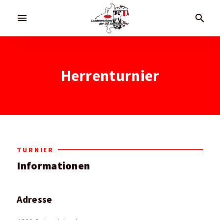
menu
search
Herrenturnier
TURNIER
Informationen
Adresse