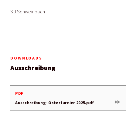
SU Schweinbach
DOWNLOADS
Ausschreibung
PDF
fast_forward
Ausschreibung- Osterturnier 2025.pdf