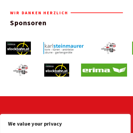
WIR DANKEN HERZLICH
Sponsoren
KONTAKT
We value your privacy
LV der OÖ Stocksportler