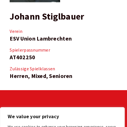
Johann Stiglbauer
Verein
ESV Union Lambrechten
Spielerpassnummer
AT402250
Zulässige Spielklassen
Herren, Mixed, Senioren
KONTAKT
We value your privacy
LV der OÖ Stocksportler
office@ooe-stocksport.at
We use cookies to enhance your browsing experience, serve