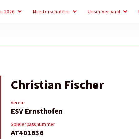
keyboard_arrow_down
keyboard_arrow_down
keyboard_arrow_down
en 2026
Meisterschaften
Unser Verband
Christian Fischer
Verein
ESV Ernsthofen
Spielerpassnummer
AT401636