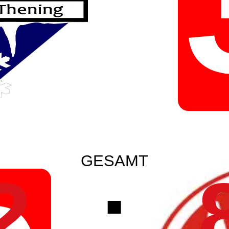
GESAMT
2
: