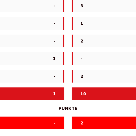
-
3
-
1
-
2
1
-
-
2
1
10
PUNKTE
-
2