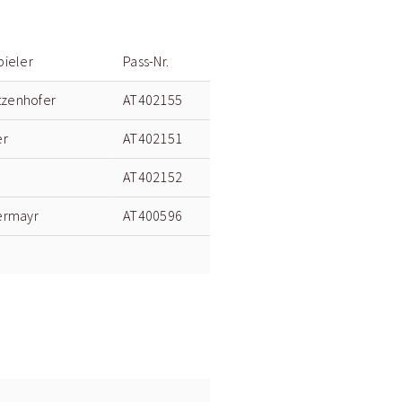
pieler
Pass-Nr.
zenhofer
AT402155
er
AT402151
AT402152
ermayr
AT400596