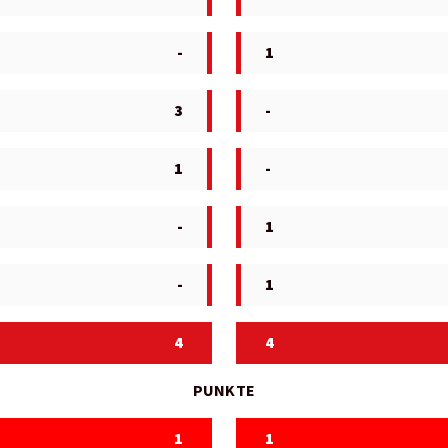
-
1
3
-
1
-
-
1
-
1
4
4
PUNKTE
1
1