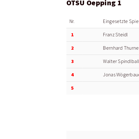
ÖTSU Oepping 1
Nr.
Eingesetzte Spie
1
Franz Steidl
2
Bernhard Thurne
3
Walter Spindlbal
4
Jonas Wögerbau
5