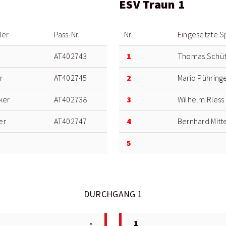
ESV Traun 1
ler
Pass-Nr.
Nr.
Eingesetzte S
1
AT402743
Thomas Schüt
2
r
AT402745
Mario Pühring
3
ker
AT402738
Wilhelm Riess
4
er
AT402747
Bernhard Mitt
5
DURCHGANG 1
-
1