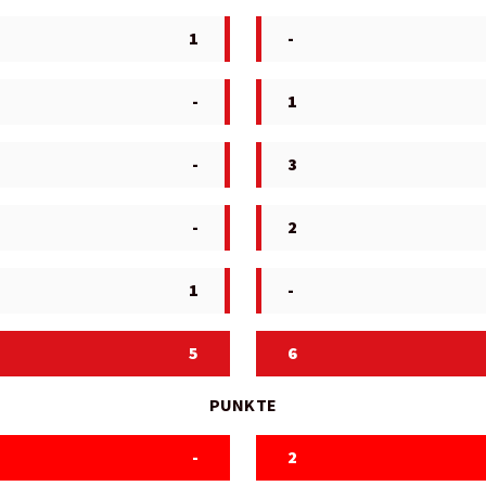
1
-
-
1
-
3
-
2
1
-
5
6
PUNKTE
-
2