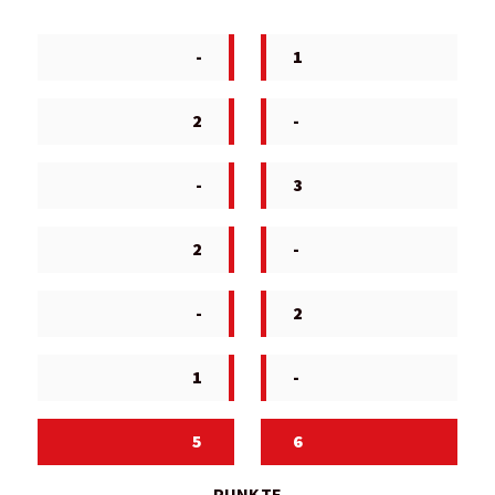
-
1
2
-
-
3
2
-
-
2
1
-
5
6
PUNKTE