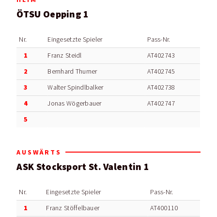
ÖTSU Oepping 1
Nr.
Eingesetzte Spieler
Pass-Nr.
1
Franz Steidl
AT402743
2
Bernhard Thurner
AT402745
3
Walter Spindlbalker
AT402738
4
Jonas Wögerbauer
AT402747
5
AUSWÄRTS
ASK Stocksport St. Valentin 1
Nr.
Eingesetzte Spieler
Pass-Nr.
1
Franz Stöffelbauer
AT400110