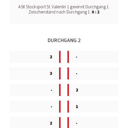
ASK Stocksport St. Valentin 1 gewinnt Durchgang 1.
0 : 2
Zwischenstand nach Durchgang 1:
DURCHGANG 2
2
-
3
-
-
2
-
1
2
-