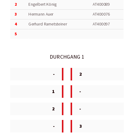
2
Engelbert König
AT400089
3
Hermann Auer
AT400076
4
Gerhard Rametsteiner
AT400097
5
DURCHGANG 1
-
2
1
-
2
-
-
3