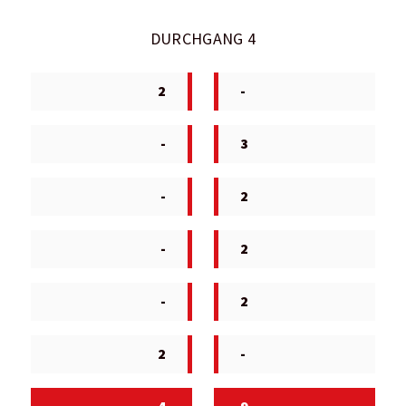
DURCHGANG 4
2
-
-
3
-
2
-
2
-
2
2
-