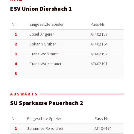
ESV Union Diersbach 1
Nr.
Eingesetzte Spieler
Pass-Nr.
1
Josef Angerer
AT402157
2
Johann Gruber
AT402164
3
Franz Wohlmuth
AT402192
4
Franz Waizenauer
AT402191
5
AUSWÄRTS
SU Sparkasse Peuerbach 2
Nr.
Eingesetzte Spieler
Pass-Nr.
1
Johannes Renoldner
AT404474