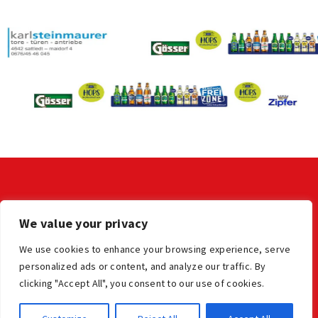
KONTAKT
We value your privacy
LV der OÖ Stocksportler
office@ooe-stocksport.at
We use cookies to enhance your browsing experience, serve
personalized ads or content, and analyze our traffic. By
clicking "Accept All", you consent to our use of cookies.
Impressum
Datenschutz
© Oberösterreichischer Stocksportverband