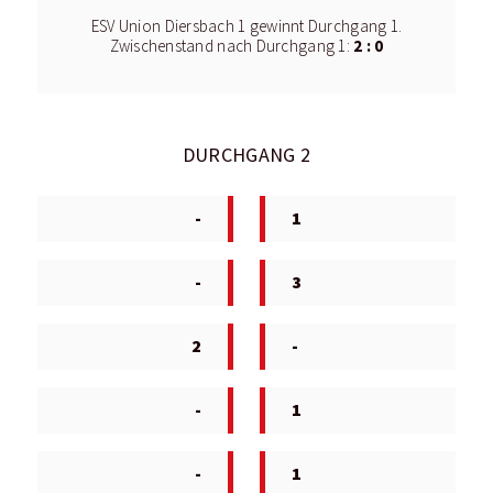
ESV Union Diersbach 1 gewinnt Durchgang 1.
2 : 0
Zwischenstand nach Durchgang 1:
DURCHGANG 2
-
1
-
3
2
-
-
1
-
1