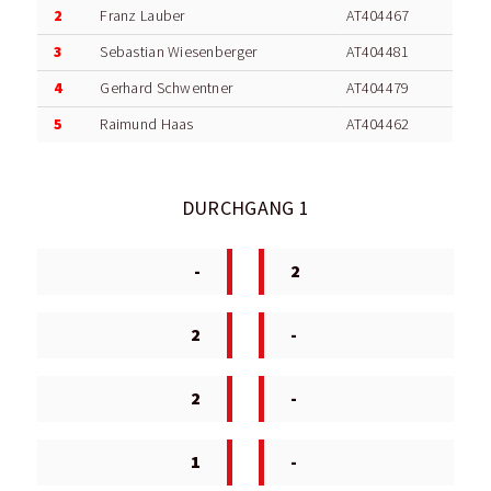
2
Franz Lauber
AT404467
3
Sebastian Wiesenberger
AT404481
4
Gerhard Schwentner
AT404479
5
Raimund Haas
AT404462
DURCHGANG 1
-
2
2
-
2
-
1
-