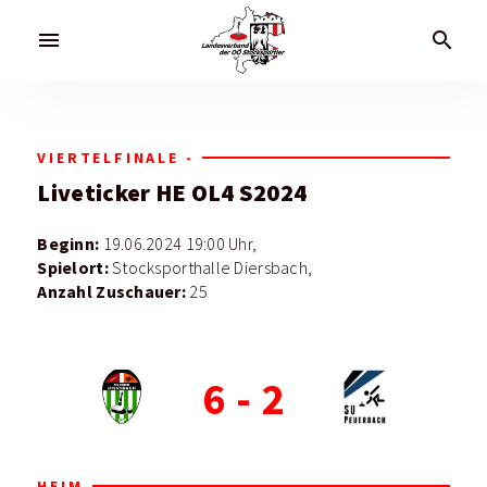
menu
search
VIERTELFINALE -
Liveticker
HE OL4 S2024
Beginn:
19.06.2024 19:00 Uhr,
Spielort:
Stocksporthalle Diersbach,
Anzahl Zuschauer:
25
6
-
2
HEIM