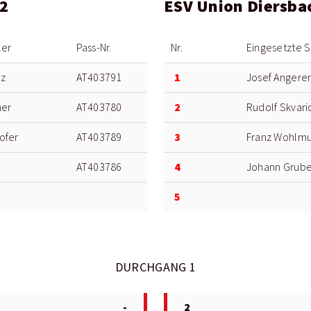
 2
ESV Union Diersba
ler
Pass-Nr.
Nr.
Eingesetzte S
1
rz
AT403791
Josef Angere
2
ner
AT403780
Rudolf Skvari
3
ofer
AT403789
Franz Wohlm
4
AT403786
Johann Grube
5
DURCHGANG 1
-
2