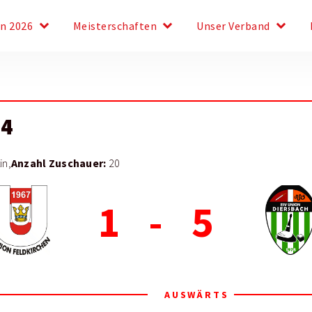
keyboard_arrow_down
keyboard_arrow_down
keyboard_arrow_down
en 2026
Meisterschaften
Unser Verband
24
Anzahl Zuschauer:
in,
20
1
-
5
AUSWÄRTS