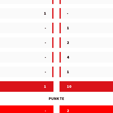
1
-
-
1
-
2
-
4
-
1
1
10
PUNKTE
-
2