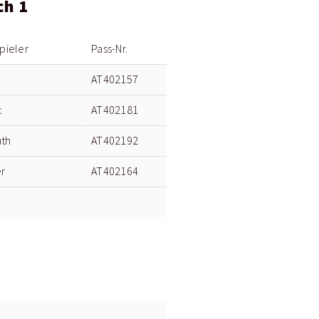
ch 1
pieler
Pass-Nr.
r
AT402157
c
AT402181
uth
AT402192
r
AT402164