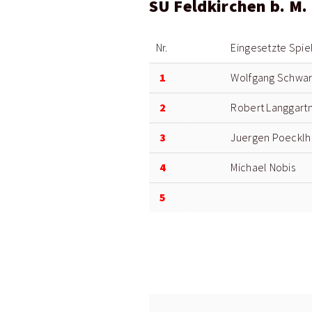
SU Feldkirchen b. M.
Nr.
Eingesetzte Spie
1
Wolfgang Schwa
2
Robert Langgart
3
Juergen Poecklh
4
Michael Nobis
5