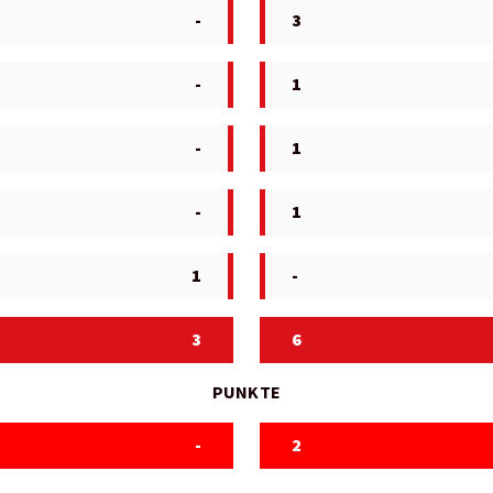
-
3
-
1
-
1
-
1
1
-
3
6
PUNKTE
-
2