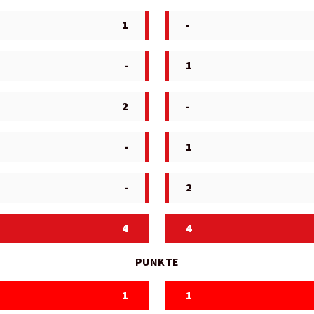
1
-
-
1
2
-
-
1
-
2
4
4
PUNKTE
1
1