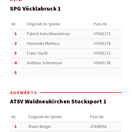
SPG Vöcklabruck 1
Nr.
Eingesetzte Spieler
Pass-Nr.
1
Patrick Kerschbaummayr
AT403173
2
Alexander Marhavy
AT403176
3
Franz Hackl
AT403172
4
Andreas Schmeisser
AT403178
5
AUSWÄRTS
ATSV Waldneukirchen Stocksport 1
Nr.
Eingesetzte Spieler
Pass-Nr.
1
Mario Berger
AT400992