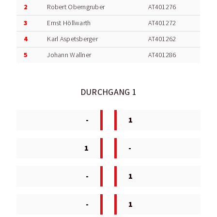
2
Robert Oberngruber
AT401276
3
Ernst Höllwarth
AT401272
4
Karl Aspetsberger
AT401262
5
Johann Wallner
AT401286
DURCHGANG 1
-
1
1
-
-
1
-
1