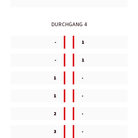
DURCHGANG 4
-
1
-
1
1
-
1
-
2
-
3
-