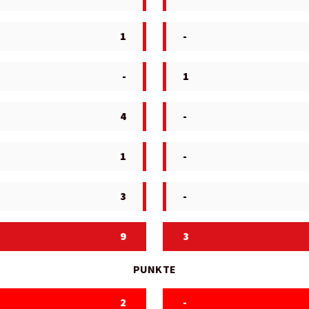
1
-
-
1
4
-
1
-
3
-
9
3
PUNKTE
2
-