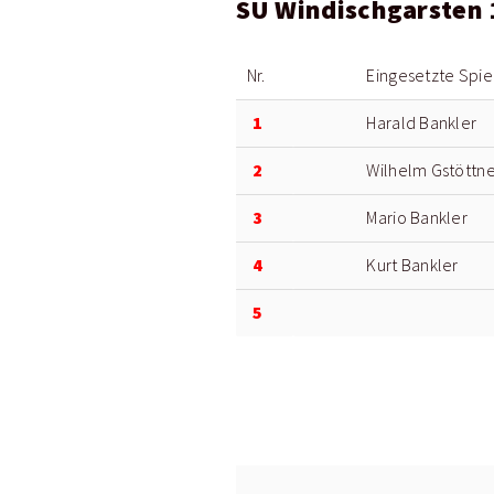
SU Windischgarsten 
Nr.
Eingesetzte Spie
1
Harald Bankler
2
Wilhelm Gstöttne
3
Mario Bankler
4
Kurt Bankler
5