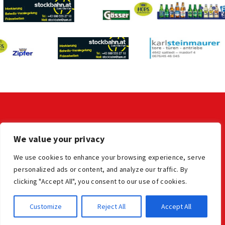
KONTAKT
We value your privacy
LV der OÖ Stocksportler
office@ooe-stocksport.at
We use cookies to enhance your browsing experience, serve
personalized ads or content, and analyze our traffic. By
clicking "Accept All", you consent to our use of cookies.
Impressum
Datenschutz
© Oberösterreichischer Stocksportverband
Customize
Reject All
Accept All