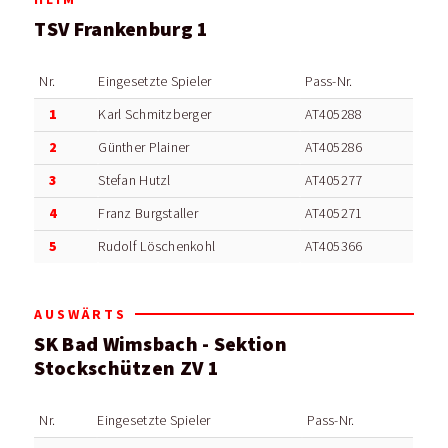
TSV Frankenburg 1
Nr.
Eingesetzte Spieler
Pass-Nr.
1
Karl Schmitzberger
AT405288
2
Günther Plainer
AT405286
3
Stefan Hutzl
AT405277
4
Franz Burgstaller
AT405271
5
Rudolf Löschenkohl
AT405366
AUSWÄRTS
SK Bad Wimsbach - Sektion
Stockschützen ZV 1
Nr.
Eingesetzte Spieler
Pass-Nr.