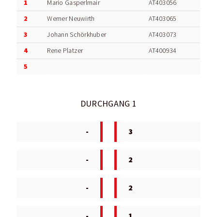
1
Mario Gasperlmair
AT403056
2
Werner Neuwirth
AT403065
3
Johann Schörkhuber
AT403073
4
Rene Platzer
AT400934
5
DURCHGANG 1
-
3
-
2
-
2
-
1