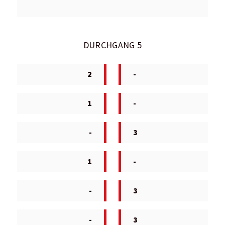
DURCHGANG 5
2
-
1
-
-
3
1
-
-
3
-
3