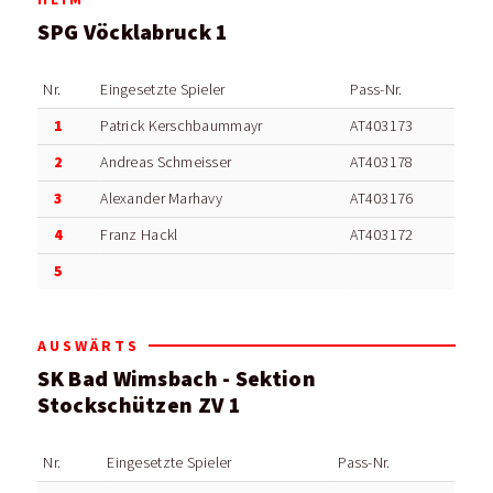
SPG Vöcklabruck 1
Nr.
Eingesetzte Spieler
Pass-Nr.
1
Patrick Kerschbaummayr
AT403173
2
Andreas Schmeisser
AT403178
3
Alexander Marhavy
AT403176
4
Franz Hackl
AT403172
5
AUSWÄRTS
SK Bad Wimsbach - Sektion
Stockschützen ZV 1
Nr.
Eingesetzte Spieler
Pass-Nr.