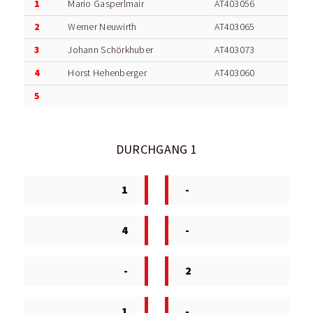
1
Mario Gasperlmair
AT403056
2
Werner Neuwirth
AT403065
3
Johann Schörkhuber
AT403073
4
Horst Hehenberger
AT403060
5
DURCHGANG 1
1
-
4
-
-
2
1
-