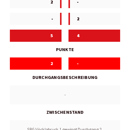
2
-
-
2
5
4
PUNKTE
2
-
DURCHGANGSBESCHREIBUNG
-
ZWISCHENSTAND
SPG Vöcklabruck 1 gewinnt Durchgang 2.