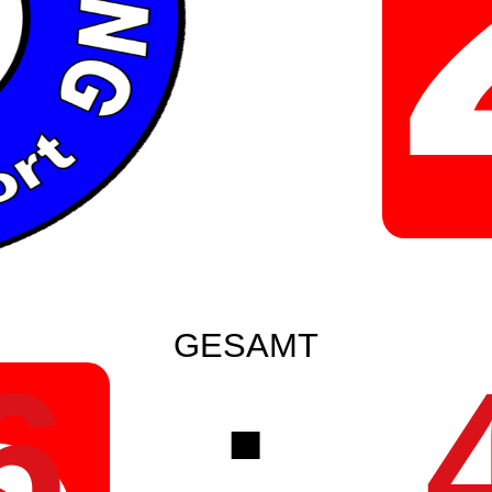
GESAMT
6
: