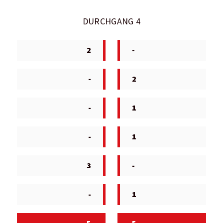
DURCHGANG 4
2
-
-
2
-
1
-
1
3
-
-
1