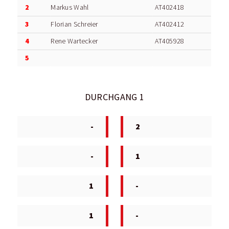
2
Markus Wahl
AT402418
3
Florian Schreier
AT402412
4
Rene Wartecker
AT405928
5
DURCHGANG 1
-
2
-
1
1
-
1
-