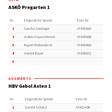
ASKÖ Pregarten 1
Nr.
Eingesetzte Spieler
Pass-Nr.
1
Sascha Geisinger
AT400662
2
Walter Haunschmied
AT400668
3
Rupert Ruttenstock
AT400686
4
Harald Bauer
AT400652
5
AUSWÄRTS
HBV Gebol Asten 1
Nr.
Eingesetzte Spieler
Pass-Nr.
1
Gerold Schatzl
AT402408