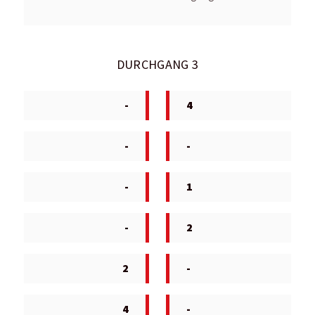
DURCHGANG 3
-
4
-
-
-
1
-
2
2
-
4
-