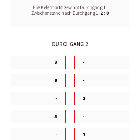
ESV Kefermarkt gewinnt Durchgang 1.
2 : 0
Zwischenstand nach Durchgang 1:
DURCHGANG 2
3
-
9
-
-
3
5
-
-
7