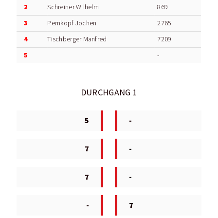
2
Schreiner Wilhelm
869
3
Pernkopf Jochen
2765
4
Tischberger Manfred
7209
5
-
DURCHGANG 1
5
-
7
-
7
-
-
7