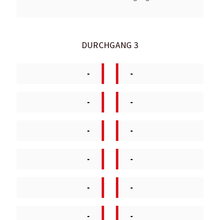
DURCHGANG 3
-
-
-
-
-
-
-
-
-
-
-
-