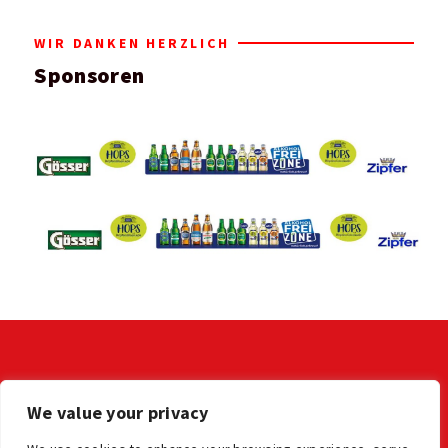
WIR DANKEN HERZLICH
Sponsoren
KONTAKT
We value your privacy
LV der OÖ Stocksportler
office@ooe-stocksport.at