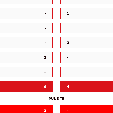
-
1
-
1
-
2
2
-
1
-
6
4
PUNKTE
2
-