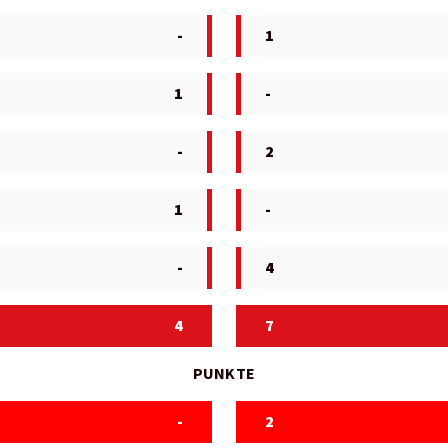
-
1
1
-
-
2
1
-
-
4
4
7
PUNKTE
-
2