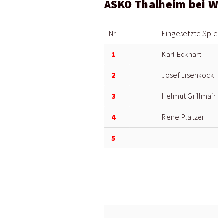
ASKÖ Thalheim bei W
Nr.
Eingesetzte Spie
1
Karl Eckhart
2
Josef Eisenköck
3
Helmut Grillmair
4
Rene Platzer
5