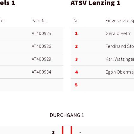
els 1
ATSV Lenzing 1
ler
Pass-Nr.
Nr.
Eingesetzte S
1
AT400925
Gerald Helm
2
AT400926
Ferdinand Sto
3
AT400929
Karl Watzinge
4
AT400934
Egon Oberma
5
DURCHGANG 1
3
-