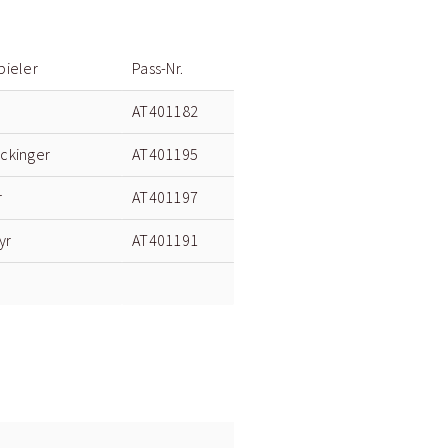
pieler
Pass-Nr.
AT401182
ckinger
AT401195
r
AT401197
yr
AT401191