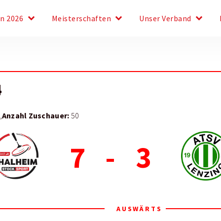
keyboard_arrow_down
keyboard_arrow_down
keyboard_arrow_down
en 2026
Meisterschaften
Unser Verband
4
Anzahl Zuschauer:
,
50
7
-
3
AUSWÄRTS