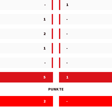
-
1
1
-
2
-
1
-
-
-
5
1
PUNKTE
2
-