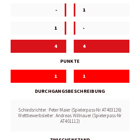
-
1
1
-
4
4
PUNKTE
1
1
DURCHGANGSBESCHREIBUNG
Schiedsrichter: Peter Maier (Spielerpass-Nr AT403126)
Wettbewerbsleiter: Andreas Willnauer (Spielerpass-Nr
AT401112)
ZWISCHENSTAND