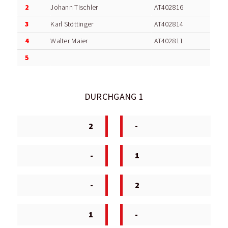
2
Johann Tischler
AT402816
3
Karl Stöttinger
AT402814
4
Walter Maier
AT402811
5
DURCHGANG 1
2
-
-
1
-
2
1
-