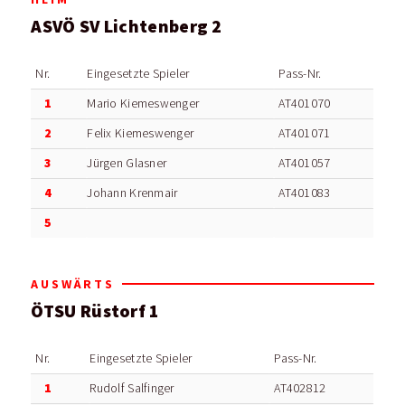
ASVÖ SV Lichtenberg 2
Nr.
Eingesetzte Spieler
Pass-Nr.
1
Mario Kiemeswenger
AT401070
2
Felix Kiemeswenger
AT401071
3
Jürgen Glasner
AT401057
4
Johann Krenmair
AT401083
5
AUSWÄRTS
ÖTSU Rüstorf 1
Nr.
Eingesetzte Spieler
Pass-Nr.
1
Rudolf Salfinger
AT402812