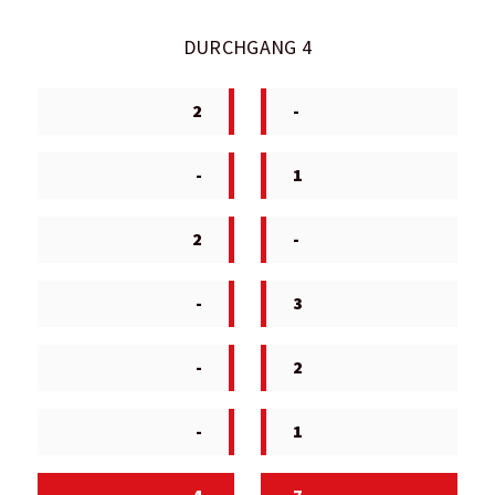
DURCHGANG 4
2
-
-
1
2
-
-
3
-
2
-
1