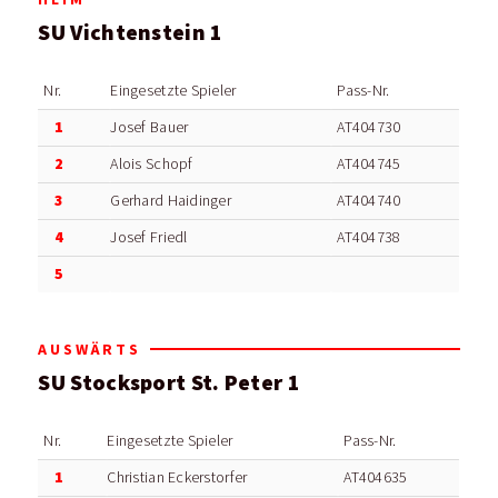
SU Vichtenstein 1
Nr.
Eingesetzte Spieler
Pass-Nr.
1
Josef Bauer
AT404730
2
Alois Schopf
AT404745
3
Gerhard Haidinger
AT404740
4
Josef Friedl
AT404738
5
AUSWÄRTS
SU Stocksport St. Peter 1
Nr.
Eingesetzte Spieler
Pass-Nr.
1
Christian Eckerstorfer
AT404635