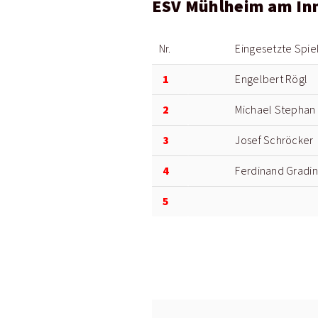
ESV Mühlheim am In
Nr.
Eingesetzte Spie
1
Engelbert Rögl
2
Michael Stephan
3
Josef Schröcker
4
Ferdinand Gradi
5