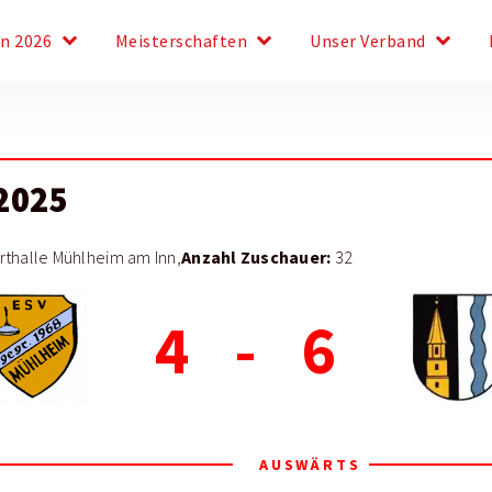
keyboard_arrow_down
keyboard_arrow_down
keyboard_arrow_down
en 2026
Meisterschaften
Unser Verband
2025
Anzahl Zuschauer:
thalle Mühlheim am Inn,
32
4
-
6
AUSWÄRTS