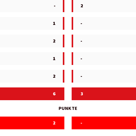
-
2
1
-
2
-
1
-
2
-
6
3
PUNKTE
2
-