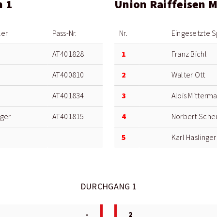
n 1
Union Raiffeisen 
ler
Pass-Nr.
Nr.
Eingesetzte S
1
AT401828
Franz Bichl
2
AT400810
Walter Ott
3
AT401834
Alois Mitterma
4
nger
AT401815
Norbert Sche
5
Karl Haslinger
DURCHGANG 1
-
2