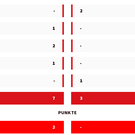
-
2
1
-
2
-
1
-
-
1
7
3
PUNKTE
2
-