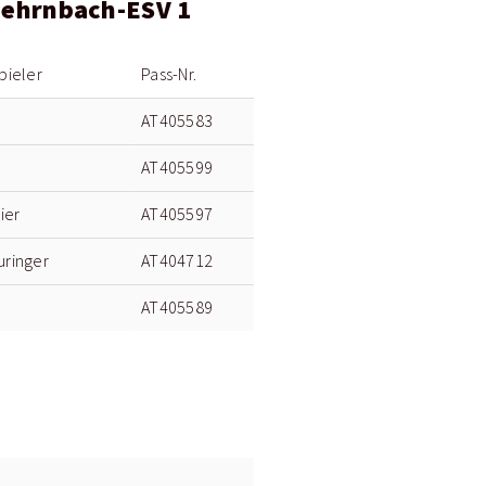
Mehrnbach-ESV 1
pieler
Pass-Nr.
AT405583
AT405599
ier
AT405597
uringer
AT404712
AT405589