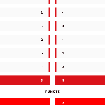
1
-
-
3
2
-
-
1
-
2
3
8
PUNKTE
-
2