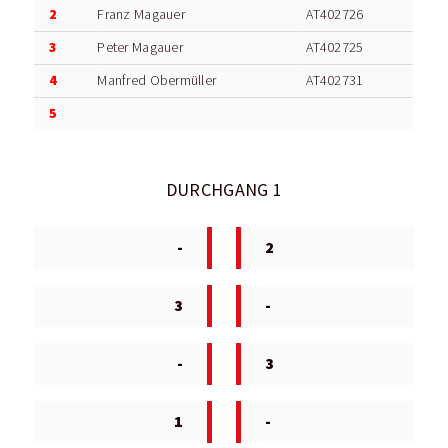
2
Franz Magauer
AT402726
3
Peter Magauer
AT402725
4
Manfred Obermüller
AT402731
5
DURCHGANG 1
-
2
3
-
-
3
1
-