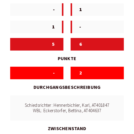
-
1
1
-
5
6
PUNKTE
-
2
DURCHGANGSBESCHREIBUNG
Schiedsrichter: Hennerbichler, Karl, AT401847
WBL: Eckerstorfer, Bettina, AT404637
ZWISCHENSTAND