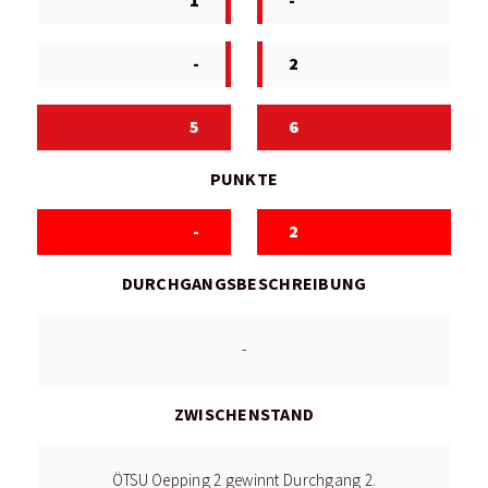
1
-
-
2
5
6
PUNKTE
-
2
DURCHGANGSBESCHREIBUNG
-
ZWISCHENSTAND
ÖTSU Oepping 2 gewinnt Durchgang 2.