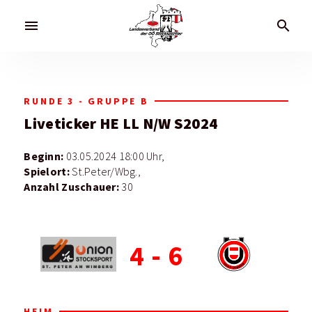
menu
search
RUNDE 3 - GRUPPE B
Liveticker
HE LL N/W S2024
Beginn:
03.05.2024 18:00 Uhr,
Spielort:
St.Peter/Wbg.,
Anzahl Zuschauer:
30
4
-
6
HEIM