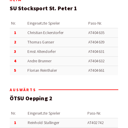
SU Stocksport St. Peter 1
Nr.
Eingesetzte Spieler
Pass-Nr.
1
Christian Eckerstorfer
AT404635
2
Thomas Ganser
AT404639
3
Ernst Altendorfer
AT404631
4
Andre Brunner
AT404632
5
Florian Reinthaler
AT404661
AUSWÄRTS
ÖTSU Oepping 2
Nr.
Eingesetzte Spieler
Pass-Nr.
1
Reinhold Stallinger
AT402742