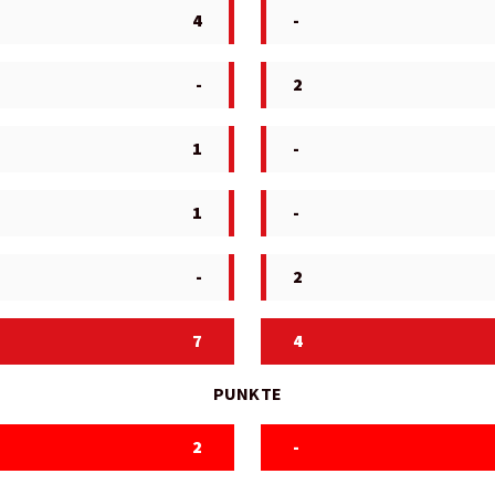
4
-
-
2
1
-
1
-
-
2
7
4
PUNKTE
2
-