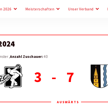
keyboard_arrow_down
keyboard_arrow_down
keyboard_arrow_down
en 2026
Meisterschaften
Unser Verband
2024
Anzahl Zuschauer:
ster ,
40
3
-
7
AUSWÄRTS