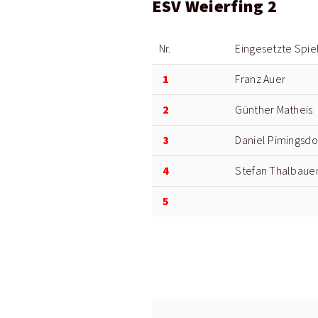
ESV Weierfing 2
Nr.
Eingesetzte Spie
1
Franz Auer
2
Günther Matheis
3
Daniel Pimingsdo
4
Stefan Thalbaue
5