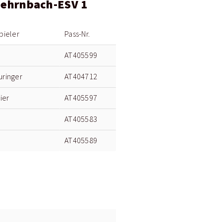
Mehrnbach-ESV 1
pieler
Pass-Nr.
AT405599
uringer
AT404712
ier
AT405597
AT405583
AT405589