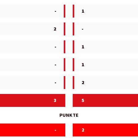
-
1
2
-
-
1
-
1
-
2
3
5
PUNKTE
-
2