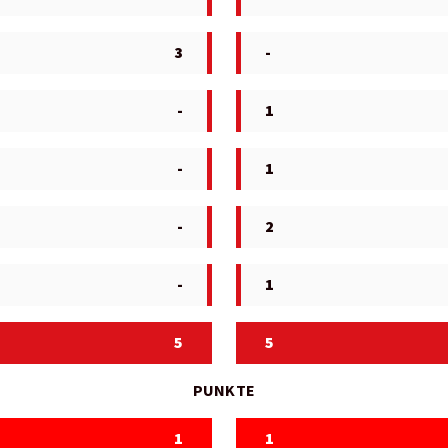
3
-
-
1
-
1
-
2
-
1
5
5
PUNKTE
1
1