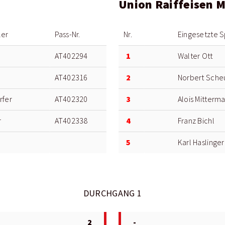
Union Raiffeisen 
ler
Pass-Nr.
Nr.
Eingesetzte S
1
AT402294
Walter Ott
2
AT402316
Norbert Sche
3
rfer
AT402320
Alois Mitterma
4
r
AT402338
Franz Bichl
5
Karl Haslinger
DURCHGANG 1
2
-