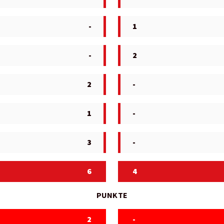
-
1
-
2
2
-
1
-
3
-
6
4
PUNKTE
2
-