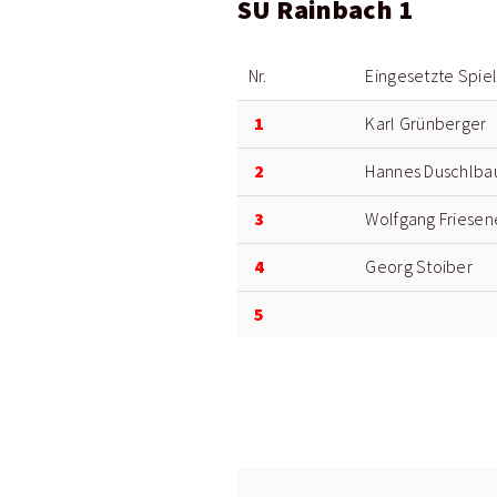
SU Rainbach 1
Nr.
Eingesetzte Spie
1
Karl Grünberger
2
Hannes Duschlba
3
Wolfgang Friesen
4
Georg Stoiber
5