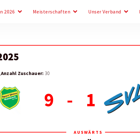
keyboard_arrow_down
keyboard_arrow_down
keyboard_arrow_down
en 2026
Meisterschaften
Unser Verband
2025
Anzahl Zuschauer:
,
30
9
-
1
AUSWÄRTS