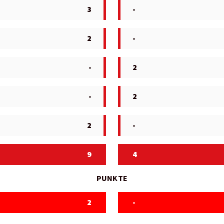
3
-
2
-
-
2
-
2
2
-
9
4
PUNKTE
2
-