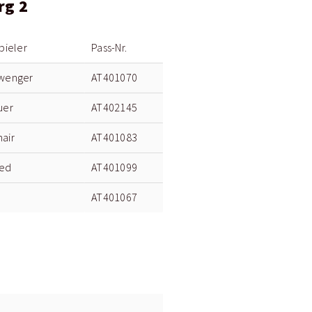
rg 2
pieler
Pass-Nr.
swenger
AT401070
uer
AT402145
air
AT401083
ned
AT401099
AT401067