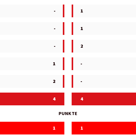
-
1
-
1
-
2
1
-
2
-
4
4
PUNKTE
1
1