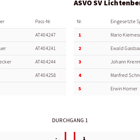
ASVÖ SV Lichtenbe
ler
Pass-Nr.
Nr.
Eingesetzte S
1
AT404247
Mario Kieme
2
uer
AT404241
Ewald Gaisba
3
ecker
AT404244
Johann Krenm
4
AT404258
Manfred Sch
5
Erwin Horner
DURCHGANG 1
-
1