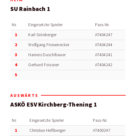
SU Rainbach 1
Nr.
Eingesetzte Spieler
Pass-Nr.
1
Karl Grünberger
AT404247
2
Wolfgang Friesenecker
AT404244
3
Hannes Duschlbauer
AT404241
4
Gerhard Foissner
AT404242
5
AUSWÄRTS
ASKÖ ESV Kirchberg-Thening 1
Nr.
Eingesetzte Spieler
Pass-Nr.
1
Christian Heftberger
AT400247