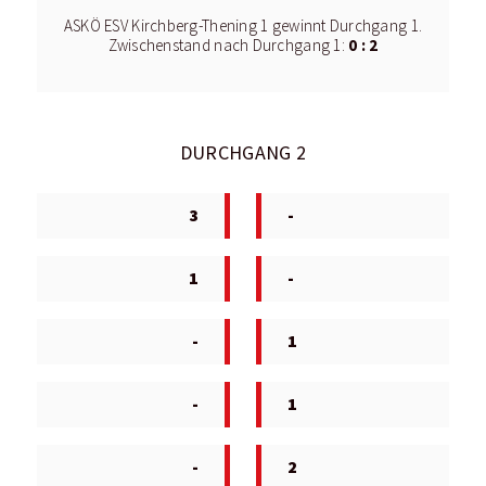
ASKÖ ESV Kirchberg-Thening 1 gewinnt Durchgang 1.
0 : 2
Zwischenstand nach Durchgang 1:
DURCHGANG 2
3
-
1
-
-
1
-
1
-
2