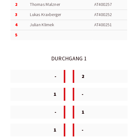
2
Thomas Malzner
AT400257
3
Lukas Kraxberger
AT400252
4
Julian Klimek
AT400251
5
DURCHGANG 1
-
2
1
-
-
1
1
-