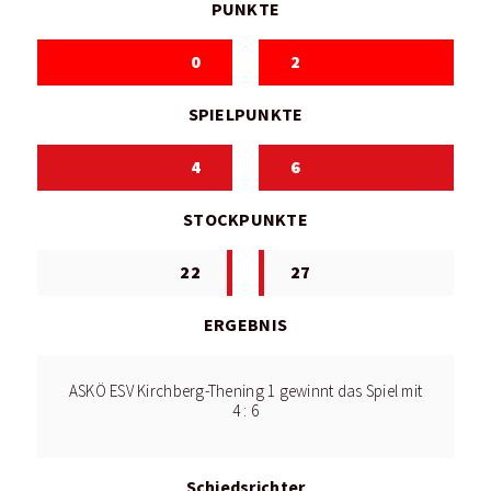
PUNKTE
0
2
SPIELPUNKTE
4
6
STOCKPUNKTE
22
27
ERGEBNIS
ASKÖ ESV Kirchberg-Thening 1 gewinnt das Spiel mit
4 : 6
Schiedsrichter