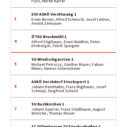
Pysz, Martin Karrer
ESV ASKÖ Viechtwang 1
3
Erwin Berner, Alfred Scheuchl, Josef Leitner,
Arnold Zemsauer
ÖTSU Bruckmühl 1
4
Alfred Stiglbauer, Erwin Waldhör, Peter
Dirnberger, Patrik Speigner
SU Windischgarsten 2
5
Michael Petroczy, Günther Mayer, Fabian
Bleier, Hannes Antensteiner
ASKÖ Vorchdorf Stocksport 1
6
Johann Reinthaller, Franz Miglbauer, Josef
Schimpl, Siegfried Schatzl
SU Buchkirchen 1
7
Johann Sperrer, Franz Stadlbauer, August
Wörister, Thomas Reiser
SC Offenhausen ZV Stockschießen 1