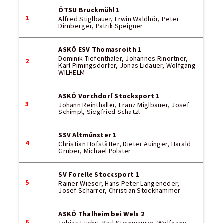
ÖTSU Bruckmühl 1
1
Alfred Stiglbauer, Erwin Waldhör, Peter
Dirnberger, Patrik Speigner
ASKÖ ESV Thomasroith 1
Dominik Tiefenthaler, Johannes Rinortner,
2
Karl Pimingsdorfer, Jonas Lidauer, Wolfgang
WILHELM
ASKÖ Vorchdorf Stocksport 1
3
Johann Reinthaller, Franz Miglbauer, Josef
Schimpl, Siegfried Schatzl
SSV Altmünster 1
4
Christian Hofstätter, Dieter Auinger, Harald
Gruber, Michael Polster
SV Forelle Stocksport 1
5
Rainer Wieser, Hans Peter Langeneder,
Josef Scharrer, Christian Stockhammer
ASKÖ Thalheim bei Wels 2
6
Tobias Fuchs, Karl Steinmaurer, Wolfgang