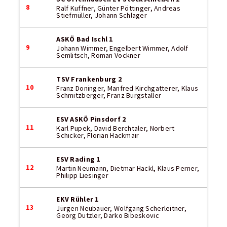
8
Ralf Kuffner, Günter Pöttinger, Andreas
Stiefmüller, Johann Schlager
ASKÖ Bad Ischl 1
9
Johann Wimmer, Engelbert Wimmer, Adolf
Semlitsch, Roman Vockner
TSV Frankenburg 2
10
Franz Doninger, Manfred Kirchgatterer, Klaus
Schmitzberger, Franz Burgstaller
ESV ASKÖ Pinsdorf 2
11
Karl Pupek, David Berchtaler, Norbert
Schicker, Florian Hackmair
ESV Rading 1
12
Martin Neumann, Dietmar Hackl, Klaus Perner,
Philipp Liesinger
EKV Rühler 1
13
Jürgen Neubauer, Wolfgang Scherleitner,
Georg Dutzler, Darko Bibeskovic