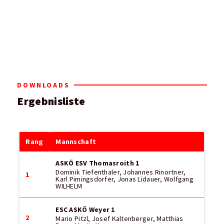
DOWNLOADS
Ergebnisliste
Rang
Mannschaft
ASKÖ ESV Thomasroith 1
Dominik Tiefenthaler, Johannes Rinortner,
1
Karl Pimingsdorfer, Jonas Lidauer, Wolfgang
WILHELM
ESC ASKÖ Weyer 1
2
Mario Pitzl, Josef Kaltenberger, Matthias