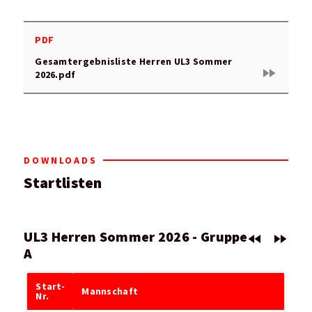
PDF
Gesamtergebnisliste Herren UL3 Sommer
fast_forward
2026.pdf
DOWNLOADS
Startlisten
UL3 Herren Sommer 2026 - Gruppe
fast_rewind
fast_forward
A
Start-
Mannschaft
Nr.