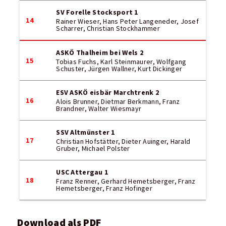
SV Forelle Stocksport 1
14
Rainer Wieser, Hans Peter Langeneder, Josef
Scharrer, Christian Stockhammer
ASKÖ Thalheim bei Wels 2
15
Tobias Fuchs, Karl Steinmaurer, Wolfgang
Schuster, Jürgen Wallner, Kurt Dickinger
ESV ASKÖ eisbär Marchtrenk 2
16
Alois Brunner, Dietmar Berkmann, Franz
Brandner, Walter Wiesmayr
SSV Altmünster 1
17
Christian Hofstätter, Dieter Auinger, Harald
Gruber, Michael Polster
USC Attergau 1
18
Franz Renner, Gerhard Hemetsberger, Franz
Hemetsberger, Franz Hofinger
Download als PDF