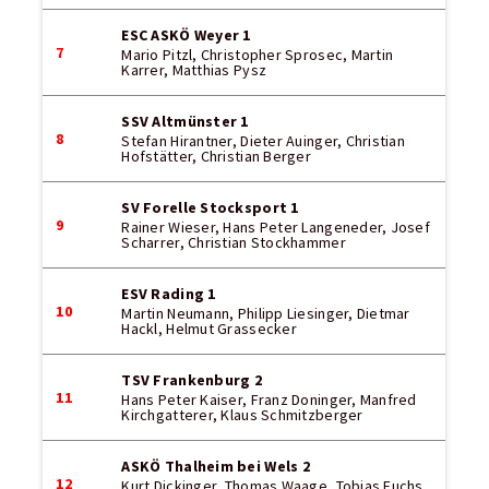
ESC ASKÖ Weyer 1
7
Mario Pitzl, Christopher Sprosec, Martin
Karrer, Matthias Pysz
SSV Altmünster 1
8
Stefan Hirantner, Dieter Auinger, Christian
Hofstätter, Christian Berger
SV Forelle Stocksport 1
9
Rainer Wieser, Hans Peter Langeneder, Josef
Scharrer, Christian Stockhammer
ESV Rading 1
10
Martin Neumann, Philipp Liesinger, Dietmar
Hackl, Helmut Grassecker
TSV Frankenburg 2
11
Hans Peter Kaiser, Franz Doninger, Manfred
Kirchgatterer, Klaus Schmitzberger
ASKÖ Thalheim bei Wels 2
12
Kurt Dickinger, Thomas Waage, Tobias Fuchs,