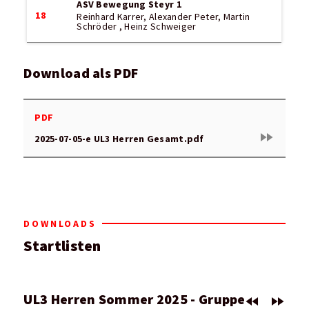
ASV Bewegung Steyr 1
18
Reinhard Karrer, Alexander Peter, Martin
Schröder , Heinz Schweiger
Download als PDF
PDF
fast_forward
2025-07-05-e UL3 Herren Gesamt.pdf
DOWNLOADS
Startlisten
UL3 Herren Sommer 2025 - Gruppe
fast_rewind
fast_forward