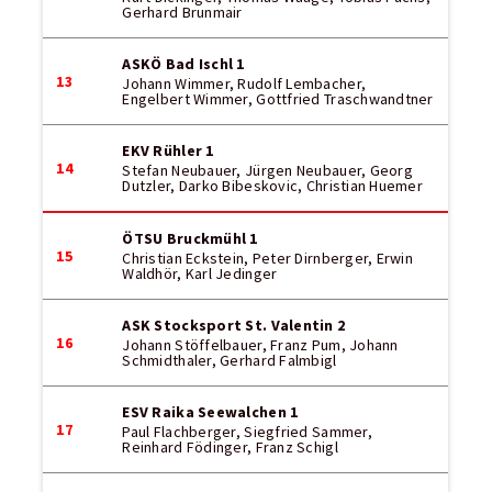
Gerhard Brunmair
ASKÖ Bad Ischl 1
13
Johann Wimmer, Rudolf Lembacher,
Engelbert Wimmer, Gottfried Traschwandtner
EKV Rühler 1
14
Stefan Neubauer, Jürgen Neubauer, Georg
Dutzler, Darko Bibeskovic, Christian Huemer
ÖTSU Bruckmühl 1
15
Christian Eckstein, Peter Dirnberger, Erwin
Waldhör, Karl Jedinger
ASK Stocksport St. Valentin 2
16
Johann Stöffelbauer, Franz Pum, Johann
Schmidthaler, Gerhard Falmbigl
ESV Raika Seewalchen 1
17
Paul Flachberger, Siegfried Sammer,
Reinhard Födinger, Franz Schigl