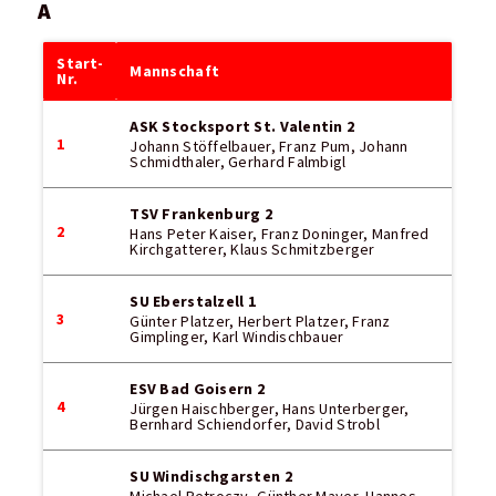
A
Start-
Mannschaft
Nr.
ASK Stocksport St. Valentin 2
1
Johann Stöffelbauer, Franz Pum, Johann
Schmidthaler, Gerhard Falmbigl
TSV Frankenburg 2
2
Hans Peter Kaiser, Franz Doninger, Manfred
Kirchgatterer, Klaus Schmitzberger
SU Eberstalzell 1
3
Günter Platzer, Herbert Platzer, Franz
Gimplinger, Karl Windischbauer
ESV Bad Goisern 2
4
Jürgen Haischberger, Hans Unterberger,
Bernhard Schiendorfer, David Strobl
SU Windischgarsten 2