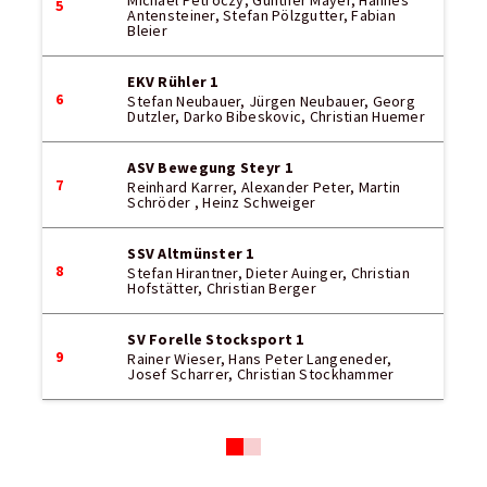
Michael Petroczy, Günther Mayer, Hannes
5
Antensteiner, Stefan Pölzgutter, Fabian
Bleier
EKV Rühler 1
6
Stefan Neubauer, Jürgen Neubauer, Georg
Dutzler, Darko Bibeskovic, Christian Huemer
ASV Bewegung Steyr 1
7
Reinhard Karrer, Alexander Peter, Martin
Schröder , Heinz Schweiger
SSV Altmünster 1
8
Stefan Hirantner, Dieter Auinger, Christian
Hofstätter, Christian Berger
SV Forelle Stocksport 1
9
Rainer Wieser, Hans Peter Langeneder,
Josef Scharrer, Christian Stockhammer