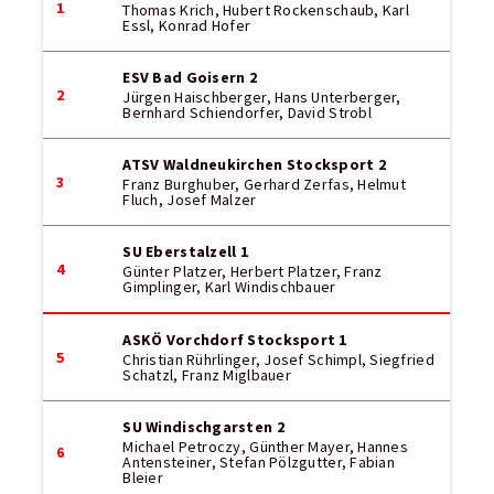
1
Thomas Krich, Hubert Rockenschaub, Karl
Essl, Konrad Hofer
ESV Bad Goisern 2
2
Jürgen Haischberger, Hans Unterberger,
Bernhard Schiendorfer, David Strobl
ATSV Waldneukirchen Stocksport 2
3
Franz Burghuber, Gerhard Zerfas, Helmut
Fluch, Josef Malzer
SU Eberstalzell 1
4
Günter Platzer, Herbert Platzer, Franz
Gimplinger, Karl Windischbauer
ASKÖ Vorchdorf Stocksport 1
5
Christian Rührlinger, Josef Schimpl, Siegfried
Schatzl, Franz Miglbauer
SU Windischgarsten 2
Michael Petroczy, Günther Mayer, Hannes
6
Antensteiner, Stefan Pölzgutter, Fabian
Bleier