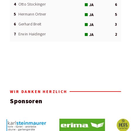
4
Otto Stockinger
6
JA
5
Hermann Ortner
5
JA
6
Gerhard Breit
3
JA
7
Erwin Haidinger
2
JA
WIR DANKEN HERZLICH
Sponsoren