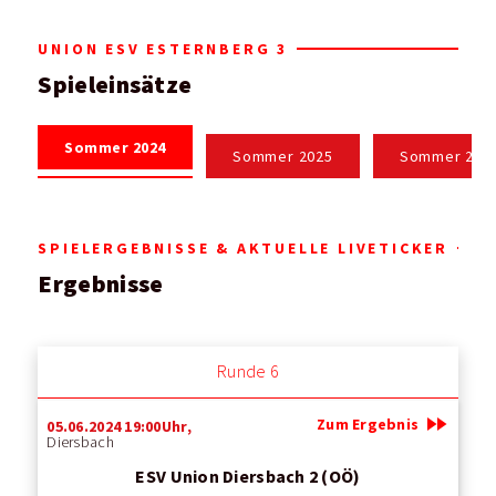
UNION ESV ESTERNBERG 3
Spieleinsätze
Sommer 2024
Sommer 2025
Sommer 202
SPIELERGEBNISSE & AKTUELLE LIVETICKER
Ergebnisse
Runde 6
fast_forward
Zum Ergebnis
05.06.2024 19:00Uhr,
Diersbach
ESV Union Diersbach 2 (OÖ)