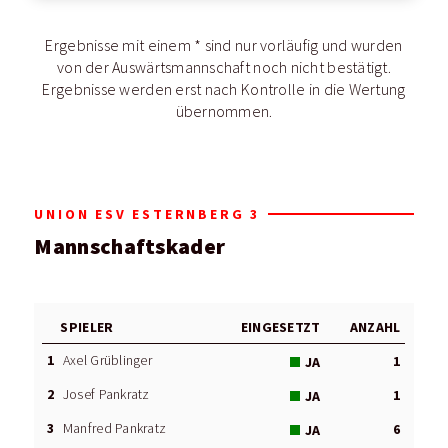
Ergebnisse mit einem * sind nur vorläufig und wurden
von der Auswärtsmannschaft noch nicht bestätigt.
Ergebnisse werden erst nach Kontrolle in die Wertung
übernommen.
UNION ESV ESTERNBERG 3
Mannschaftskader
SPIELER
EINGESETZT
ANZAHL
1
Axel Grüblinger
1
JA
2
Josef Pankratz
1
JA
3
Manfred Pankratz
6
JA