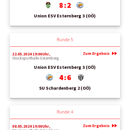
8 : 2
Union ESV Esternberg 3 (OÖ)
Runde 5
fast_forward
Zum Ergebnis
22.05.2024 19:00Uhr,
Stocksporthalle Esternberg
Union ESV Esternberg 3 (OÖ)
4 : 6
SU Schardenberg 2 (OÖ)
Runde 4
fast_forward
Zum Ergebnis
08.05.2024 19:00Uhr,