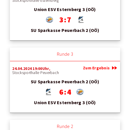
Stocksporthalle Esternberg
Union ESV Esternberg 3 (OÖ)
3 : 7
SU Sparkasse Peuerbach 2 (OÖ)
Runde 3
fast_forward
Zum Ergebnis
24.04.2024 19:00Uhr,
Stocksporthalle Peuerbach
SU Sparkasse Peuerbach 2 (OÖ)
6 : 4
Union ESV Esternberg 3 (OÖ)
Runde 2