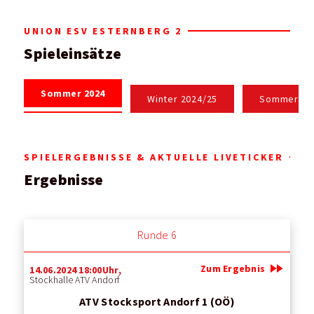
UNION ESV ESTERNBERG 2
Spieleinsätze
Sommer 2024
Winter 2024/25
Sommer 20
SPIELERGEBNISSE & AKTUELLE LIVETICKER
Ergebnisse
Runde 6
fast_forward
Zum Ergebnis
14.06.2024 18:00Uhr,
Stockhalle ATV Andorf
ATV Stocksport Andorf 1 (OÖ)