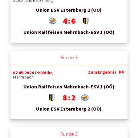
Stockhalle Esternberg
Union ESV Esternberg 2 (OÖ)
4 : 6
Union Raiffeisen Mehrnbach-ESV 1 (OÖ)
Runde 3
fast_forward
Zum Ergebnis
02.05.2024 19:00Uhr,
Mehrnbach
Union Raiffeisen Mehrnbach-ESV 1 (OÖ)
8 : 2
Union ESV Esternberg 2 (OÖ)
Runde 2