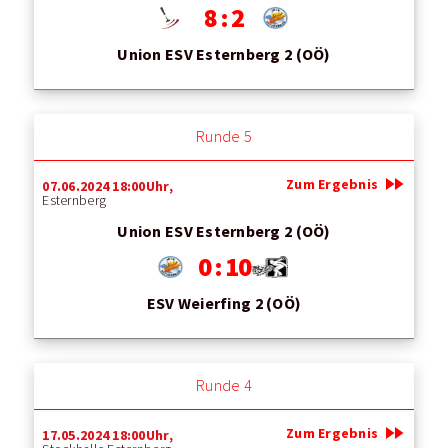
8 : 2
Union ESV Esternberg 2 (OÖ)
Runde 5
fast_forward
Zum Ergebnis
07.06.2024 18:00Uhr,
Esternberg
Union ESV Esternberg 2 (OÖ)
0 : 10
ESV Weierfing 2 (OÖ)
Runde 4
fast_forward
Zum Ergebnis
17.05.2024 18:00Uhr,