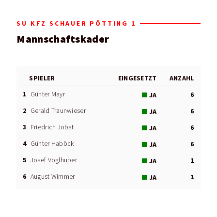
SU KFZ SCHAUER PÖTTING 1
Mannschaftskader
SPIELER
EINGESETZT
ANZAHL
1
Günter Mayr
6
JA
2
Gerald Traunwieser
6
JA
3
Friedrich Jobst
6
JA
4
Günter Haböck
6
JA
5
Josef Voglhuber
1
JA
6
August Wimmer
1
JA