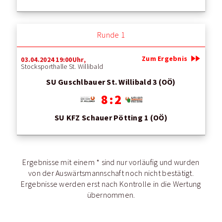
Runde 1
fast_forward
Zum Ergebnis
03.04.2024 19:00Uhr,
Stocksporthalle St. Willibald
SU Guschlbauer St. Willibald 3 (OÖ)
8 : 2
SU KFZ Schauer Pötting 1 (OÖ)
Ergebnisse mit einem * sind nur vorläufig und wurden
von der Auswärtsmannschaft noch nicht bestätigt.
Ergebnisse werden erst nach Kontrolle in die Wertung
übernommen.