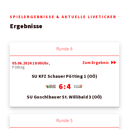
SPIELERGEBNISSE & AKTUELLE LIVETICKER
Ergebnisse
Runde 6
fast_forward
Zum Ergebnis
05.06.2024 19:00Uhr,
Pötting
SU KFZ Schauer Pötting 1 (OÖ)
6 : 4
SU Guschlbauer St. Willibald 3 (OÖ)
Runde 5