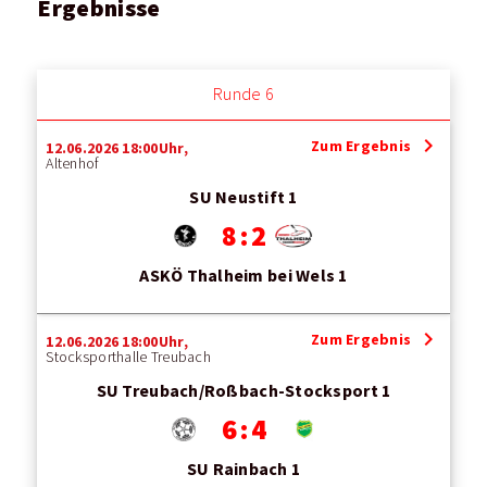
Ergebnisse
Runde 6
chevron_right
Zum Ergebnis
12.06.2026 18:00Uhr,
Altenhof
SU Neustift 1
8 : 2
ASKÖ Thalheim bei Wels 1
chevron_right
Zum Ergebnis
12.06.2026 18:00Uhr,
Stocksporthalle Treubach
SU Treubach/Roßbach-Stocksport 1
6 : 4
SU Rainbach 1