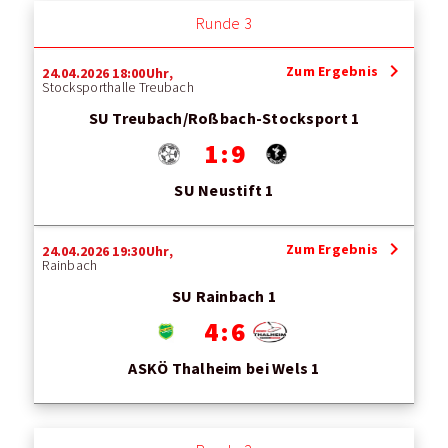
Runde 3
chevron_right
Zum Ergebnis
24.04.2026 18:00Uhr,
Stocksporthalle Treubach
SU Treubach/Roßbach-Stocksport 1
1 : 9
SU Neustift 1
chevron_right
Zum Ergebnis
24.04.2026 19:30Uhr,
Rainbach
SU Rainbach 1
4 : 6
ASKÖ Thalheim bei Wels 1