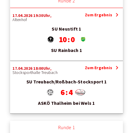
Runde 2
chevron_right
Zum Ergebnis
17.04.2026 19:30Uhr,
Altenhof
SU Neustift 1
10 : 0
SU Rainbach 1
chevron_right
Zum Ergebnis
17.04.2026 18:00Uhr,
Stocksporthalle Treubach
SU Treubach/Roßbach-Stocksport 1
6 : 4
ASKÖ Thalheim bei Wels 1
Runde 1