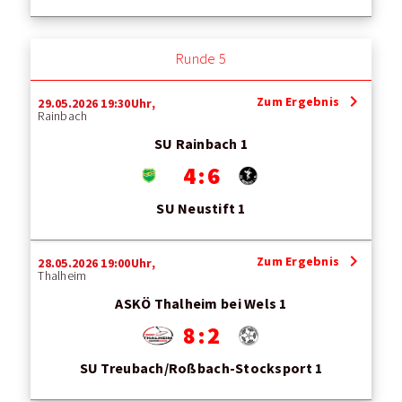
Runde 5
chevron_right
Zum Ergebnis
29.05.2026 19:30Uhr,
Rainbach
SU Rainbach 1
4 : 6
SU Neustift 1
chevron_right
Zum Ergebnis
28.05.2026 19:00Uhr,
Thalheim
ASKÖ Thalheim bei Wels 1
8 : 2
SU Treubach/Roßbach-Stocksport 1