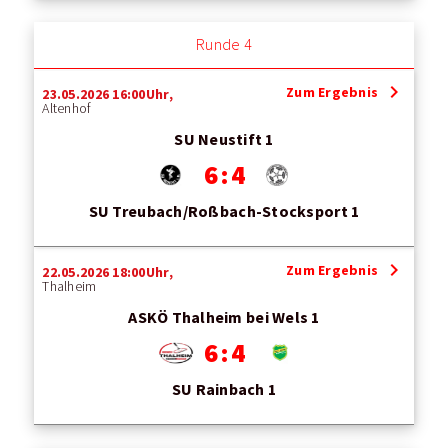
Runde 4
chevron_right
Zum Ergebnis
23.05.2026 16:00Uhr,
Altenhof
SU Neustift 1
6 : 4
SU Treubach/Roßbach-Stocksport 1
chevron_right
Zum Ergebnis
22.05.2026 18:00Uhr,
Thalheim
ASKÖ Thalheim bei Wels 1
6 : 4
SU Rainbach 1