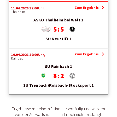
chevron_right
Zum Ergebnis
11.04.2026 17:00Uhr,
Thalheim
ASKÖ Thalheim bei Wels 1
5 : 5
SU Neustift 1
chevron_right
Zum Ergebnis
10.04.2026 19:00Uhr,
Rainbach
SU Rainbach 1
8 : 2
SU Treubach/Roßbach-Stocksport 1
Ergebnisse mit einem * sind nur vorläufig und wurden
von der Auswärtsmannschaft noch nicht bestätigt.