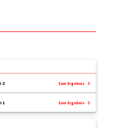
chevron_right
h 2
Zum Ergebnis
chevron_right
n 1
Zum Ergebnis