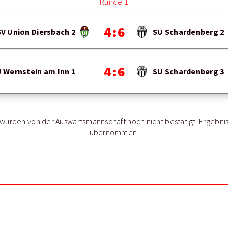
Runde 1
4 : 6
V Union Diersbach 2
SU Schardenberg 2
4 : 6
 Wernstein am Inn 1
SU Schardenberg 3
d wurden von der Auswärtsmannschaft noch nicht bestätigt. Ergebni
übernommen.