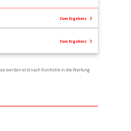
chevron_right
Zum Ergebnis
chevron_right
Zum Ergebnis
sse werden erst nach Kontrolle in die Wertung