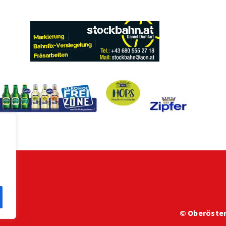
e
© Oberöster