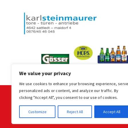
We value your privacy
We use cookies to enhance your browsing experience, serv
personalized ads or content, and analyze our traffic. By
clicking "Accept All", you consent to our use of cookies.
KONTAKT
Customize
Reject All
Accept All
LV der OÖ Stocksportler
office@ooe-stocksport.at