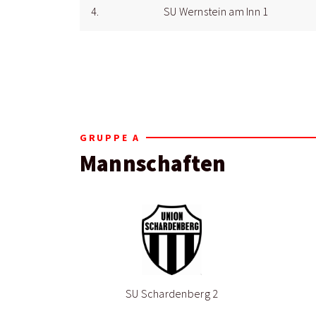
4.
SU Wernstein am Inn 1
GRUPPE A
Mannschaften
SU Schardenberg 2