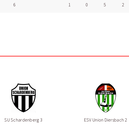
6
1
0
5
2
SU Schardenberg 3
ESV Union Diersbach 2