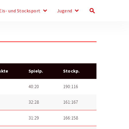
keyboard_arrow_down
keyboard_arrow_down
search
Eis- und Stocksport
Jugend
nkte
Spielp.
Stockp.
40:20
190:116
32:28
161:167
31:29
166:158